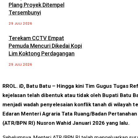
Plang Proyek Ditempel
Tersembunyi
29 JULI 2026
Terekam CCTV Empat
Pemuda Mencuri Dikedai Kopi
Lim Koktong Perdagangan
29 JULI 2026
RROL. iD, Batu Batu – Hingga kini Tim Gugus Tugas Ref
kejelasan telah dibentuk atau tidak oleh Bupati Batu B
menjadi wadah penyelesaian konflik tanah di wilayah t
Edaran Menteri Agraria Tata Ruang/Badan Pertanahan 
(ATR/BPN RI) Nusron Wahid Januari 2026 yang lalu.
Sebelumnya, Menteri ATR/BPN RI telah mengeluarkan sura