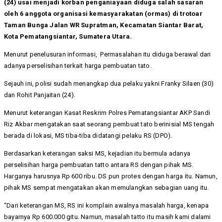
(24) usai menjadi korban penganiayaan diduga salah sasaran
oleh 6 anggota organisasi kemasyarakatan (ormas) di trotoar
Taman Bunga Jalan WR Supratman, Kecamatan Siantar Barat,
Kota Pematangsiantar, Sumatera Utara.
Menurut penelusuran informasi, Permasalahan itu diduga berawal dari
adanya perselisihan terkait harga pembuatan tato.
Sejauh ini, polisi sudah menangkap dua pelaku yakni Franky Silaen (30)
dan Rohit Panjaitan (24).
Menurut keterangan Kasat Reskrim Polres Pematangsiantar AKP Sandi
Riz Akbar mengatakan saat seorang pembuat tato berinisial MS tengah
berada di lokasi, MS tiba-tiba didatangi pelaku RS (DPO).
Berdasarkan keterangan saksi MS, kejadian itu bermula adanya
perselisihan harga pembuatan tatto antara RS dengan pihak MS.
Harganya harusnya Rp 600 ribu. DS pun protes dengan harga itu. Namun,
pihak MS sempat mengatakan akan memulangkan sebagian uang itu.
“Dari keterangan MS, RS ini komplain awalnya masalah harga, kenapa
bayarnya Rp 600.000 gitu. Namun, masalah tatto itu masih kami dalami