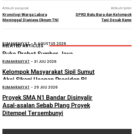
Artikulli paraprak
Artikulli tjetër
Kronologi Warga Labura
DPRD Batu Bara dan Kelompok
Meninggal Dianiaya Oknum TNI
Tani Desak Kanw
RUMAHRAKYAT
-
5 AGUSTUS 2026
RELATED ARTICLES
Ruko Prabot Sumber Jaya
Perdagangan Terbakar
RUMAHRAKYAT
-
31 JULI 2026
Kelompok Masyarakat Sipil Sumut
Aksi Sikapi Ucapan Presiden RI
Tentang “Londo Ireng”
RUMAHRAKYAT
-
29 JULI 2026
Proyek SMA N1 Bandar Disinyalir
Asal-asalan Sebab Plang Proyek
Ditempel Tersembunyi