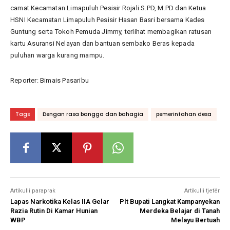
camat Kecamatan Limapuluh Pesisir Rojali S.PD, M.PD dan Ketua
HSNI Kecamatan Limapuluh Pesisir Hasan Basri bersama Kades
Guntung serta Tokoh Pemuda Jimmy, terlihat membagikan ratusan
kartu Asuransi Nelayan dan bantuan sembako Beras kepada
puluhan warga kurang mampu.
Reporter: Bimais Pasaribu
Tags
Dengan rasa bangga dan bahagia
pemerintahan desa
Artikulli paraprak
Artikulli tjetër
Lapas Narkotika Kelas IIA Gelar
Plt Bupati Langkat Kampanyekan
Razia Rutin Di Kamar Hunian
Merdeka Belajar di Tanah
WBP
Melayu Bertuah