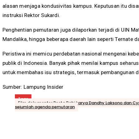
alasan menjaga kondusivitas kampus. Keputusan itu disamp
instruksi Rektor Sukardi.
Penghentian pemutaran juga dilaporkan terjadi di UIN Ma
Mandalika, hingga beberapa daerah lain seperti Ternate d
Peristiwa ini memicu perdebatan nasional mengenai keb
publik di Indonesia. Banyak pihak menilai kampus seharu
untuk membahas isu strategis, termasuk pembangunan d
Sumber: Lampung Insider
Tags
Film dokumenter Pesta Babi karya Dandhy Laksono dan Cypr
sejumlah agenda pemutaran
Bagikan