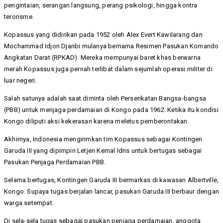
pengintaian, serangan langsung, perang psikologi, hingga kontra
terorisme.
Kopassus yang didirikan pada 1952 oleh Alex Evert Kawilarang dan
Mochammad Idjon Djanbi mulanya bernama Resimen Pasukan Komando
Angkatan Darat (RPKAD). Mereka mempunyai baret khas berwarna
merah Kopassus juga pernah terlibat dalam sejumlah operasi militer di
luar negeri.
Salah satunya adalah saat diminta oleh Perserikatan Bangsa-bangsa
(PBB) untuk menjaga perdamaian di Kongo pada 1962. Ketika itu kondisi
Kongo diliputi aksi kekerasan karena meletus pemberontakan.
Akhirnya, Indonesia mengirimkan tim Kopassus sebagai Kontingen
Garuda III yang dipimpin Letjen Kemal Idris untuk bertugas sebagai
Pasukan Penjaga Perdamaian PBB.
Selama bertugas, Kontingen Garuda III bermarkas di kawasan Albertville,
Kongo. Supaya tugas berjalan lancar, pasukan Garuda III berbaur dengan
warga setempat.
Di sela-sela tugas sebagai pasukan penjaga perdamaian, anggota