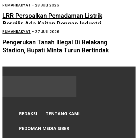
Tentang “Londo Ireng”
RUMAHRAKYAT
-
28 JULI 2026
LRR Persoalkan Pemadaman Listrik
Bergilir Ada Kaitan Dengan Industri
Sei Mangkei
RUMAHRAKYAT
-
27 JULI 2026
Pengerukan Tanah Illegal Di Belakang
Stadion, Bupati Minta Turun Bertindak
REDAKSI
TENTANG KAMI
PEDOMAN MEDIA SIBER