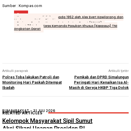
Sumber : Kompas.com
Tags
Kopassus yang didirikan pada 1952 oleh Alex Evert Kawilarang dan
Mochammad Idjon Djanbi
Resimen Pasukan Komando Angkatan Darat (RPKAD)
Tepat 70 tahun Korps Komando Pasukan Khusus (Kopassus) TNI
Angkatan Darat
Artikulli paraprak
Artikulli tjetër
Polres Toba lakukan Patroli dan
Pemkab dan DPRD Simalungun
Monitoring Hari Paskah Ditempat
Peringati Hari Kenaikan Isa Al-
Ibadah
Masih di Gereja HKBP Tiga Dolok
RUMAHRAKYAT
-
31 JULI 2026
RELATED ARTICLES
Kelompok Masyarakat Sipil Sumut
Aksi Sikapi Ucapan Presiden RI