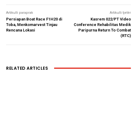
Artikulli paraprak
Artikulli tjetër
Persiapan Boat Race F1H20 di
Kasrem 022/PT Video
Toba, Menkomarvest Tinjau
Conference Rehabilitas Medik
Rencana Lokasi
Paripurna Return To Combat
(RTC)
RELATED ARTICLES