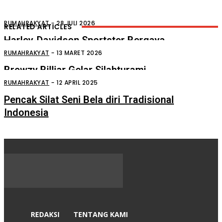
RUMAHRAKYAT
-
28 JULI 2026
RELATED ARTICLES
Harley-Davidson Sportster Bergaya
Lawas
RUMAHRAKYAT
-
13 MARET 2026
Brewzy Billiar Gelar Silahturami
Dengan Tokoh, Insan Pers dan LSM
RUMAHRAKYAT
-
12 APRIL 2025
Pencak Silat Seni Bela diri Tradisional
Indonesia
REDAKSI
TENTANG KAMI