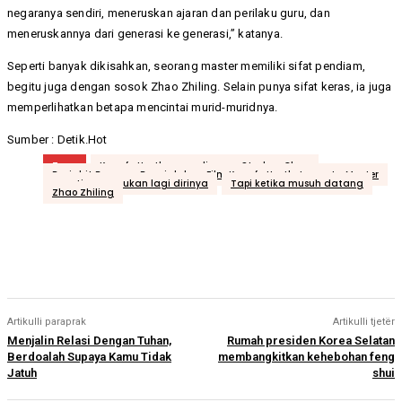
negaranya sendiri, meneruskan ajaran dan perilaku guru, dan
meneruskannya dari generasi ke generasi,” katanya.
Seperti banyak dikisahkan, seorang master memiliki sifat pendiam,
begitu juga dengan sosok Zhao Zhiling. Selain punya sifat keras, ia juga
memperlihatkan betapa mencintai murid-muridnya.
Sumber : Detik.Hot
Tags
Kungfu Hustle yang digarap Stephen Chow
Penjahit Berperan Banci dalam Film Kungfu Hustle ternyata Master
seperti menemukan lagi dirinya
Tapi ketika musuh datang
Zhao Zhiling
Artikulli paraprak
Artikulli tjetër
Menjalin Relasi Dengan Tuhan,
Rumah presiden Korea Selatan
Berdoalah Supaya Kamu Tidak
membangkitkan kehebohan feng
Jatuh
shui