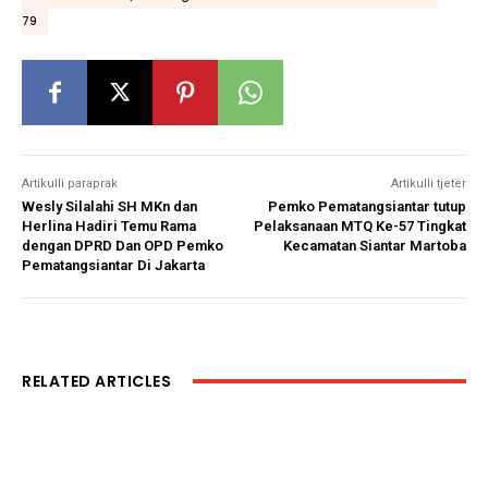
79
Artikulli paraprak
Artikulli tjetër
Wesly Silalahi SH MKn dan
Pemko Pematangsiantar tutup
Herlina Hadiri Temu Rama
Pelaksanaan MTQ Ke-57 Tingkat
dengan DPRD Dan OPD Pemko
Kecamatan Siantar Martoba
Pematangsiantar Di Jakarta
RELATED ARTICLES