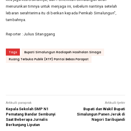
menurunkan timnya untuk menjaga ini, sebelum nantinya setelah
lebaran serahterima itu di berikan kepada Pemkab Simalungun”,
tambahnya.
Reporter : Julius Sitanggang
Tags
Bupati Simalungun Radiapoh Hasiholan Sinaga
Ruang Terbuka Publik (RTP) Pantai Bebas Parapat
Artikulli paraprak
Artikulli tjetër
Kepala Sekolah SMP N1
Bupati dan Wakil Bupati
Pematang Bandar Sembunyi
Simalungun Panen Jeruk di
Saat Beberapa Jurnalis
Nagori Saribujandi
Berkunjung Liputan