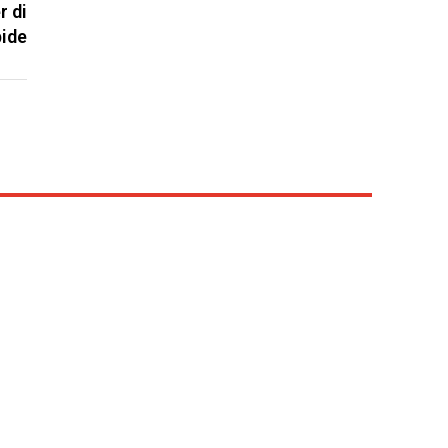
r di
bide