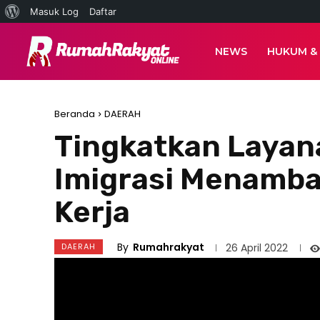
Tentang
Masuk Log
Daftar
WordPress
NEWS
HUKUM &
Beranda
DAERAH
Tingkatkan Layan
Imigrasi Menamba
Kerja
By
Rumahrakyat
DAERAH
26 April 2022