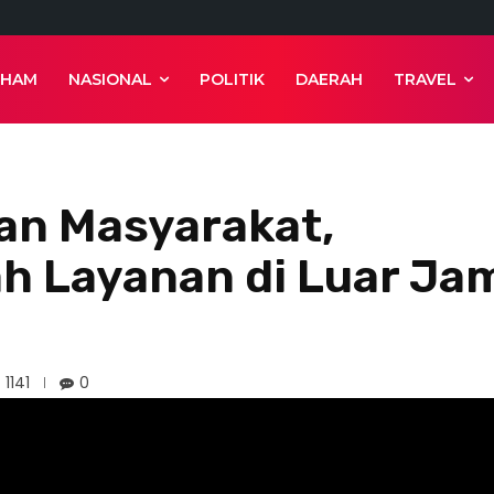
 HAM
NASIONAL
POLITIK
DAERAH
TRAVEL
an Masyarakat,
h Layanan di Luar Ja
1141
0