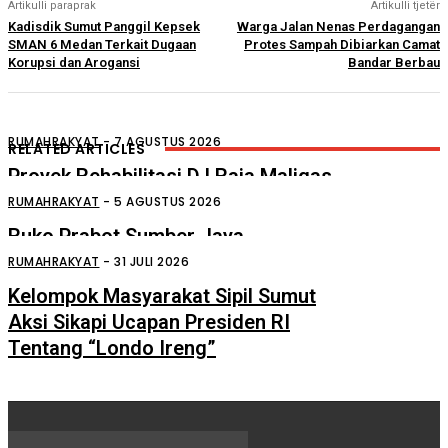
Artikulli paraprak
Artikulli tjetër
Kadisdik Sumut Panggil Kepsek
Warga Jalan Nenas Perdagangan
SMAN 6 Medan Terkait Dugaan
Protes Sampah Dibiarkan Camat
Korupsi dan Arogansi
Bandar Berbau
RUMAHRAKYAT
-
7 AGUSTUS 2026
RELATED ARTICLES
Proyek Rehabilitasi D.I Raja Maligas
Diduga Asal Jadi
RUMAHRAKYAT
-
5 AGUSTUS 2026
Ruko Prabot Sumber Jaya
Perdagangan Terbakar
RUMAHRAKYAT
-
31 JULI 2026
Kelompok Masyarakat Sipil Sumut
Aksi Sikapi Ucapan Presiden RI
Tentang “Londo Ireng”