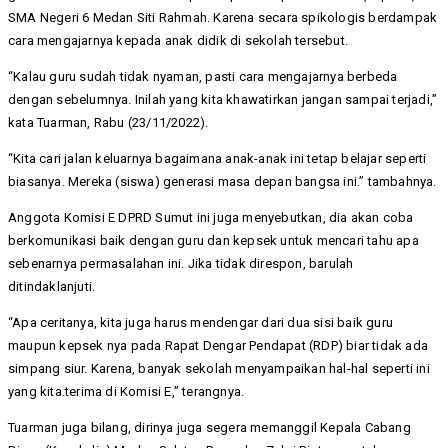
SMA Negeri 6 Medan Siti Rahmah. Karena secara spikologis berdampak
cara mengajarnya kepada anak didik di sekolah tersebut.
“Kalau guru sudah tidak nyaman, pasti cara mengajarnya berbeda
dengan sebelumnya. Inilah yang kita khawatirkan jangan sampai terjadi,”
kata Tuarman, Rabu (23/11/2022).
“Kita cari jalan keluarnya bagaimana anak-anak ini tetap belajar seperti
biasanya. Mereka (siswa) generasi masa depan bangsa ini.” tambahnya.
Anggota Komisi E DPRD Sumut ini juga menyebutkan, dia akan coba
berkomunikasi baik dengan guru dan kepsek untuk mencari tahu apa
sebenarnya permasalahan ini. Jika tidak direspon, barulah
ditindaklanjuti.
“Apa ceritanya, kita juga harus mendengar dari dua sisi baik guru
maupun kepsek nya pada Rapat Dengar Pendapat (RDP) biar tidak ada
simpang siur. Karena, banyak sekolah menyampaikan hal-hal seperti ini
yang kita.terima di Komisi E,” terangnya.
Tuarman juga bilang, dirinya juga segera memanggil Kepala Cabang