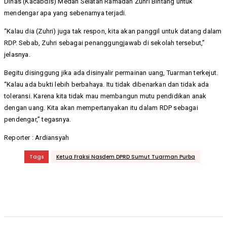
Dinas (Kacabdis) Medan Selatan Ramadan Zuhri Bintang untuk
mendengar apa yang sebenarnya terjadi.
“Kalau dia (Zuhri) juga tak respon, kita akan panggil untuk datang dalam
RDP. Sebab, Zuhri sebagai penanggungjawab di sekolah tersebut,”
jelasnya.
Begitu disinggung jika ada disinyalir permainan uang, Tuarman terkejut.
“Kalau ada bukti lebih berbahaya. Itu tidak dibenarkan dan tidak ada
toleransi. Karena kita tidak mau membangun mutu pendidikan anak
dengan uang. Kita akan mempertanyakan itu dalam RDP sebagai
pendengar,” tegasnya.
Reporter : Ardiansyah
Tags
Ketua Fraksi Nasdem DPRD Sumut Tuarman Purba