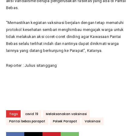
aksi Vandalisme berupa pengerusakan fasilitas yang ada di Pantai
Bebas.
“Memastikan kegiatan vaksinasi berjalan dengan tetap mematuhi
protokol kesehatan sembari menghimbau mengajak warga untuk
tidak melakukan aksi coret-coret dinding agar Kawasaan Pantai
Bebas selalu terlihat indah dan nantinya dapat dinikmati warga
lainnya yang datang berkunjung ke Parapat”, Katanya.
Reporter : Julius sitanggang
Tags
covid 19
Melaksanakan vaksinasi
Pantai bebas parapat
Polsek Parapat
Vaksinasi