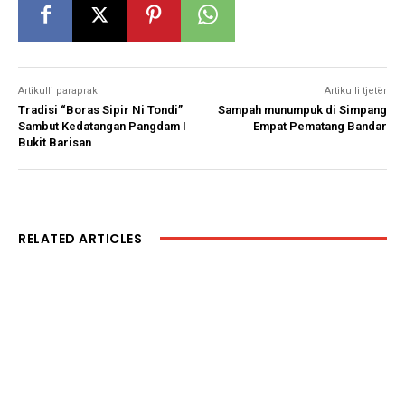
Artikulli paraprak
Artikulli tjetër
Tradisi “Boras Sipir Ni Tondi”
Sampah munumpuk di Simpang
Sambut Kedatangan Pangdam I
Empat Pematang Bandar
Bukit Barisan
RELATED ARTICLES