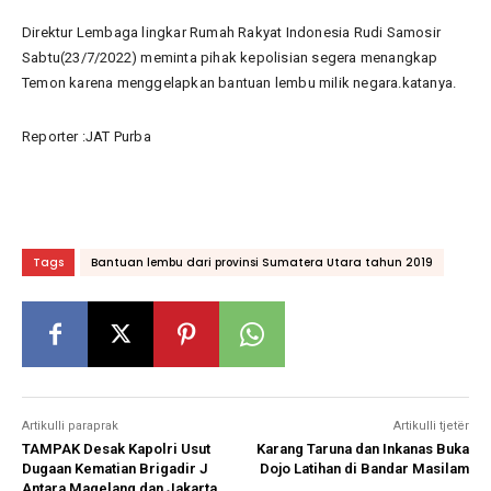
Direktur Lembaga lingkar Rumah Rakyat Indonesia Rudi Samosir
Sabtu(23/7/2022) meminta pihak kepolisian segera menangkap
Temon karena menggelapkan bantuan lembu milik negara.katanya.
Reporter :JAT Purba
Tags
Bantuan lembu dari provinsi Sumatera Utara tahun 2019
Artikulli paraprak
Artikulli tjetër
TAMPAK Desak Kapolri Usut
Karang Taruna dan Inkanas Buka
Dugaan Kematian Brigadir J
Dojo Latihan di Bandar Masilam
Antara Magelang dan Jakarta