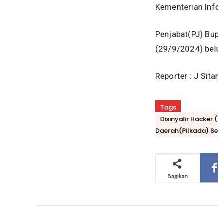
Kementerian Info
Penjabat(PJ) Bu
(29/9/2024) belu
Reporter : J Sit
Tags
Disinyalir Hacker
Daerah(Pilkada) S
Bagikan