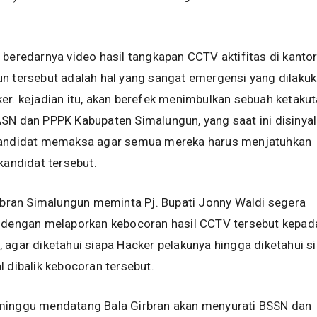
 beredarnya video hasil tangkapan CCTV aktifitas di kanto
n tersebut adalah hal yang sangat emergensi yang dilaku
er. kejadian itu, akan berefek menimbulkan sebuah ketaku
SN dan PPPK Kabupaten Simalungun, yang saat ini disinyal
kandidat memaksa agar semua mereka harus menjatuhkan
kandidat tersebut.
Gibran Simalungun meminta Pj. Bupati Jonny Waldi segera
i dengan melaporkan kebocoran hasil CCTV tersebut kepad
 agar diketahui siapa Hacker pelakunya hingga diketahui s
l dibalik kebocoran tersebut.
minggu mendatang Bala Girbran akan menyurati BSSN dan