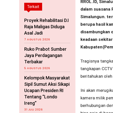
RROL.ID, Simalu
Terkait
dalam suasana P
Simalungun. ter
Proyek Rehabilitasi D.I
berupa hasil ka
Raja Maligas Diduga
disambungkan o
Asal Jadi
keadaan sekita
7 AGUSTUS 2026
Kabupaten(Pem
Ruko Prabot Sumber
Jaya Perdagangan
Tragisnya tangka
Terbakar
5 AGUSTUS 2026
tangkapan CCTV 
beritahukan ole
Kelompok Masyarakat
Sipil Sumut Aksi Sikapi
Ucapan Presiden RI
Ini akan merugi
Tentang “Londo
kamera milik pem
Ireng”
berhubungan den
31 JULI 2026