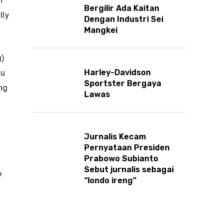
n
Bergilir Ada Kaitan
lly
Dengan Industri Sei
Mangkei
g)
Harley-Davidson
au
Sportster Bergaya
ng
Lawas
Jurnalis Kecam
Pernyataan Presiden
Prabowo Subianto
Sebut jurnalis sebagai
V
“londo ireng”