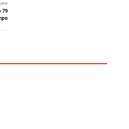
tjetër
e 79
mpo