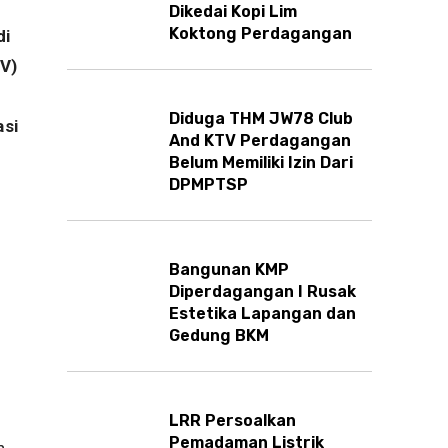
Dikedai Kopi Lim
Koktong Perdagangan
di
TV)
Diduga THM JW78 Club
si
And KTV Perdagangan
Belum Memiliki Izin Dari
DPMPTSP
n
Bangunan KMP
Diperdagangan I Rusak
Estetika Lapangan dan
Gedung BKM
n
LRR Persoalkan
Pemadaman Listrik