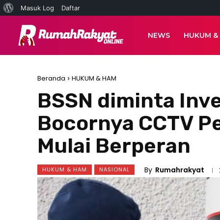
Tentang
Masuk Log
Daftar
WordPress
NEWS
HUKUM &
Beranda
HUKUM & HAM
BSSN diminta Inve
Bocornya CCTV P
Mulai Berperan
By
Rumahrakyat
HUKUM & HAM
NASIONAL