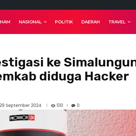
 HAM
NASIONAL
POLITIK
DAERAH
TRAVEL
stigasi ke Simalungun
emkab diduga Hacker
510
29 September 2024
0