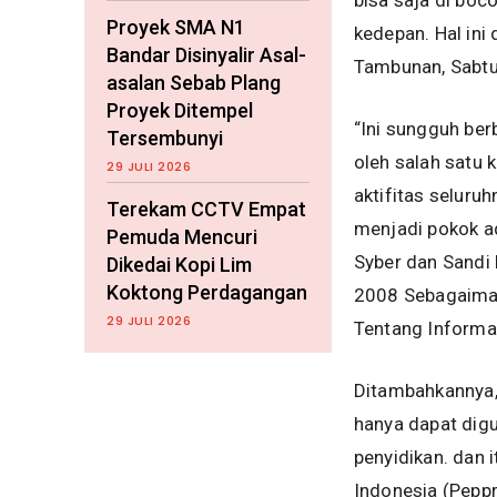
bisa saja di bo
Proyek SMA N1
kedepan. Hal ini
Bandar Disinyalir Asal-
Tambunan, Sabtu
asalan Sebab Plang
Proyek Ditempel
“Ini sungguh ber
Tersembunyi
oleh salah satu 
29 JULI 2026
aktifitas seluru
Terekam CCTV Empat
menjadi pokok ad
Pemuda Mencuri
Syber dan Sand
Dikedai Kopi Lim
Koktong Perdagangan
2008 Sebagaima
29 JULI 2026
Tentang Informas
Ditambahkannya,
hanya dapat dig
penyidikan. dan 
Indonesia (Pepp