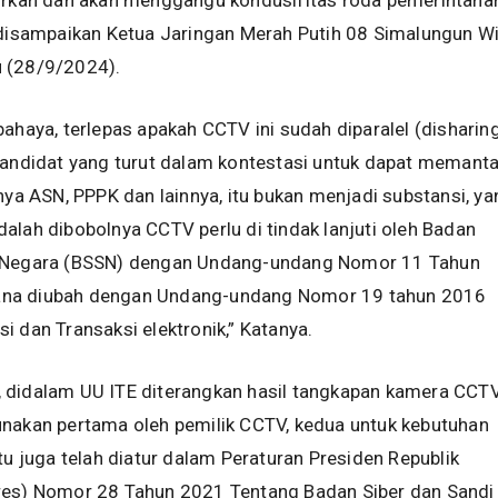
corkan dan akan menggangu kondusifitas roda pemerintaha
 disampaikan Ketua Jaringan Merah Putih 08 Simalungun Wi
 (28/9/2024).
bahaya, terlepas apakah CCTV ini sudah diparalel (disharin
kandidat yang turut dalam kontestasi untuk dapat memant
hnya ASN, PPPK dan lainnya, itu bukan menjadi substansi, ya
alah dibobolnya CCTV perlu di tindak lanjuti oleh Badan
i Negara (BSSN) dengan Undang-undang Nomor 11 Tahun
na diubah dengan Undang-undang Nomor 19 tahun 2016
i dan Transaksi elektronik,” Katanya.
 didalam UU ITE diterangkan hasil tangkapan kamera CCT
unakan pertama oleh pemilik CCTV, kedua untuk kebutuhan
itu juga telah diatur dalam Peraturan Presiden Republik
res) Nomor 28 Tahun 2021 Tentang Badan Siber dan Sandi