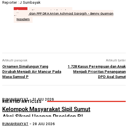
Reporter : J Sumbayak
Tags
Diusung partai Gerindra
Hanura dan PPP DR.H.Anton Achmad Saragih - Benny Gusman
Sinaga
Nasdem
Artikulli paraprak
Artikulli tjetër
Ornamen Simalungun Yang
1.728 Kasus Perempuan dan Anak
Dirubah Menjadi Air Mancur Pada
Menjadi Prioritas Penanganan
Masa Samsul P
DPD Asal Sumut
RUMAHRAKYAT
-
31 JULI 2026
RELATED ARTICLES
Kelompok Masyarakat Sipil Sumut
Aksi Sikapi Ucapan Presiden RI
Tentang “Londo Ireng”
RUMAHRAKYAT
-
28 JULI 2026