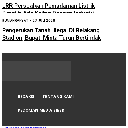
LRR Persoalkan Pemadaman Listrik
Bergilir Ada Kaitan Dengan Industri
Sei Mangkei
RUMAHRAKYAT
-
27 JULI 2026
Pengerukan Tanah Illegal Di Belakang
Stadion, Bupati Minta Turun Bertindak
REDAKSI
TENTANG KAMI
PEDOMAN MEDIA SIBER