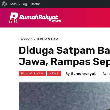
Tentang
Masuk Log
Daftar
WordPress
NEWS
HUKUM &
Beranda
HUKUM & HAM
Diduga Satpam Bah
Jawa, Rampas Se
By
Rumahrakyat
HUKUM & HAM
NEWS
14 F