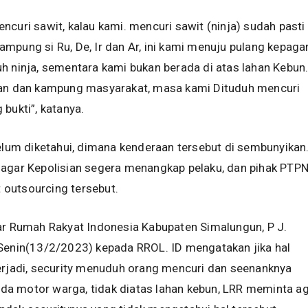
ncuri sawit, kalau kami. mencuri sawit (ninja) sudah pasti
mpung si Ru, De, Ir dan Ar, ini kami menuju pulang kepaga
h ninja, sementara kami bukan berada di atas lahan Kebun
lan dan kampung masyarakat, masa kami Dituduh mencuri
 bukti”, katanya.
belum diketahui, dimana kenderaan tersebut di sembunyikan
 agar Kepolisian segera menangkap pelaku, dan pihak PTPN
outsourcing tersebut.
ar Rumah Rakyat Indonesia Kabupaten Simalungun, P J.
 Senin(13/2/2023) kepada RROL. ID mengatakan jika hal
erjadi, security menuduh orang mencuri dan seenanknya
a motor warga, tidak diatas lahan kebun, LRR meminta a