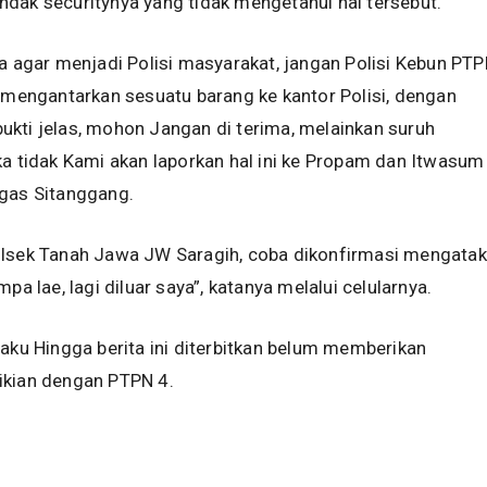
dak securitynya yang tidak mengetahui hal tersebut.
wa agar menjadi Polisi masyarakat, jangan Polisi Kebun PTP
y mengantarkan sesuatu barang ke kantor Polisi, dengan
kti jelas, mohon Jangan di terima, melainkan suruh
ka tidak Kami akan laporkan hal ini ke Propam dan Itwasum
egas Sitanggang.
olsek Tanah Jawa JW Saragih, coba dikonfirmasi mengata
mpa lae, lagi diluar saya”, katanya melalui celularnya.
laku Hingga berita ini diterbitkan belum memberikan
ikian dengan PTPN 4.