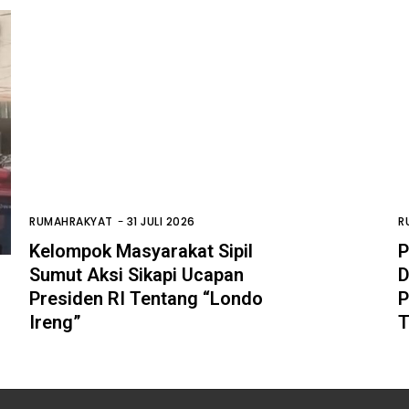
RUMAHRAKYAT
-
31 JULI 2026
R
Kelompok Masyarakat Sipil
P
Sumut Aksi Sikapi Ucapan
D
Presiden RI Tentang “Londo
P
Ireng”
T