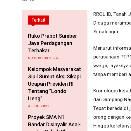
RROL.ID, Tanah J
Terkait
Diduga merampa
Simalungun.
Ruko Prabot Sumber
Jaya Perdagangan
Menurut informas
Terbakar
perusahaan PTPN
5 AGUSTUS 2026
warga, layaknya
Kelompok Masyarakat
tanpa memberi al
Sipil Sumut Aksi Sikapi
Ucapan Presiden RI
Kronologis keja
Tentang “Londo
Ireng”
dari Simpang Nag
31 JULI 2026
Tepat berada di
Proyek SMA N1
orang dengan ken
Bandar Disinyalir Asal-
Hingga keretanya