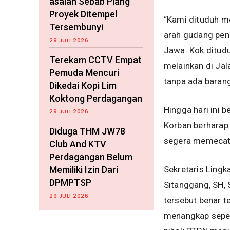
asalan Sebab Plang
Proyek Ditempel
“Kami dituduh me
Tersembunyi
arah gudang pena
29 JULI 2026
Jawa. Kok ditudu
Terekam CCTV Empat
melainkan di Ja
Pemuda Mencuri
tanpa ada barang
Dikedai Kopi Lim
Koktong Perdagangan
Hingga hari ini 
29 JULI 2026
Korban berharap
Diduga THM JW78
segera memecat 
Club And KTV
Perdagangan Belum
Memiliki Izin Dari
Sekretaris Lingk
DPMPTSP
Sitanggang, SH,
29 JULI 2026
tersebut benar t
menangkap seped