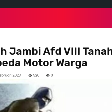
 HAM
NASIONAL
POLITIK
DAERAH
TRAVEL
 Jambi Afd VIII Tana
peda Motor Warga
526
ebruari 2023
0