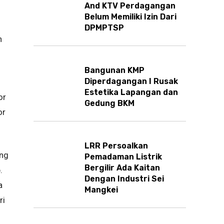
And KTV Perdagangan
Belum Memiliki Izin Dari
DPMPTSP
n
Bangunan KMP
Diperdagangan I Rusak
Estetika Lapangan dan
or
Gedung BKM
or
LRR Persoalkan
ang
Pemadaman Listrik
Bergilir Ada Kaitan
.
Dengan Industri Sei
a
Mangkei
ri