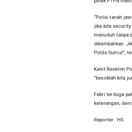
pihak PTPN menin
“Polisi tanah ja
jika ada securit
menuduh tanpa bu
dikembalikan. Ji
Polda Sumut”, t
Kanit Reskrim P
“besoklah kita ju
Febri terduga pe
keterangan, dem
Reporter : HS