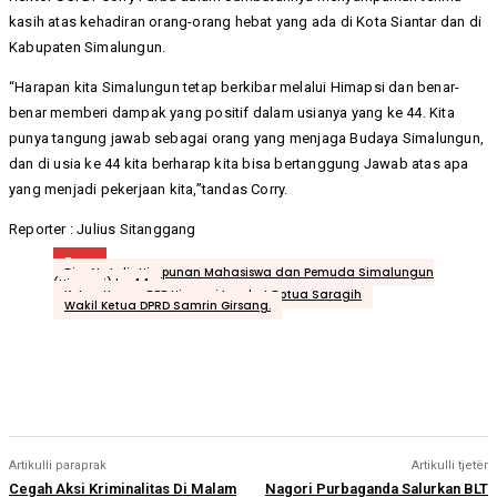
kasih atas kehadiran orang-orang hebat yang ada di Kota Siantar dan di
Kabupaten Simalungun.
“Harapan kita Simalungun tetap berkibar melalui Himapsi dan benar-
benar memberi dampak yang positif dalam usianya yang ke 44. Kita
punya tangung jawab sebagai orang yang menjaga Budaya Simalungun,
dan di usia ke 44 kita berharap kita bisa bertanggung Jawab atas apa
yang menjadi pekerjaan kita,”tandas Corry.
Reporter : Julius Sitanggang
Tags
Dies Natalis Himpunan Mahasiswa dan Pemuda Simalungun
(Himapsi) ke 44
Ketua Umum DPP Himapsi Lamhot Rotua Saragih
Wakil Ketua DPRD Samrin Girsang.
Artikulli paraprak
Artikulli tjetër
Cegah Aksi Kriminalitas Di Malam
Nagori Purbaganda Salurkan BLT