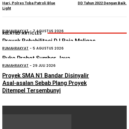
Hari, Polres Toba Patroli Blue
DD Tahun 2022 Dengan Baik.
Light
RUMAHRAKYAT
-
7 AGUSTUS 2026
RELATED ARTICLES
Proyek Rehabilitasi D.I Raja Maligas
Diduga Asal Jadi
RUMAHRAKYAT
-
5 AGUSTUS 2026
Ruko Prabot Sumber Jaya
Perdagangan Terbakar
RUMAHRAKYAT
-
29 JULI 2026
Proyek SMA N1 Bandar Disinyalir
Asal-asalan Sebab Plang Proyek
Ditempel Tersembunyi