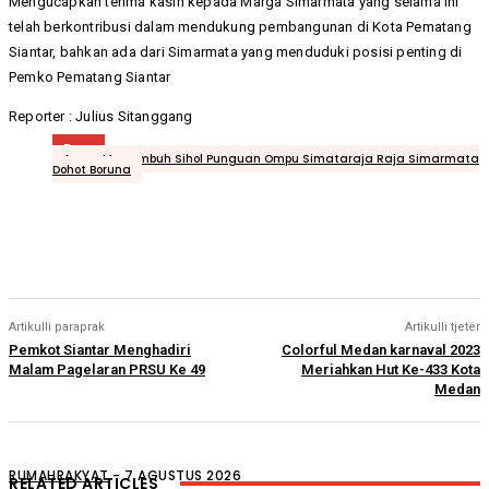
Mengucapkan terima kasih kepada Marga Simarmata yang selama ini
telah berkontribusi dalam mendukung pembangunan di Kota Pematang
Siantar, bahkan ada dari Simarmata yang menduduki posisi penting di
Pemko Pematang Siantar
Reporter : Julius Sitanggang
Tags
Acara Marsombuh Sihol Punguan Ompu Simataraja Raja Simarmata
Dohot Boruna
Artikulli paraprak
Artikulli tjetër
Pemkot Siantar Menghadiri
Colorful Medan karnaval 2023
Malam Pagelaran PRSU Ke 49
Meriahkan Hut Ke-433 Kota
Medan
RUMAHRAKYAT
-
7 AGUSTUS 2026
RELATED ARTICLES