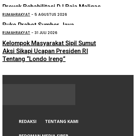
Proyek Rehabilitasi D.I Raja Maligas
Diduga Asal Jadi
RUMAHRAKYAT
-
5 AGUSTUS 2026
Ruko Prabot Sumber Jaya
Perdagangan Terbakar
RUMAHRAKYAT
-
31 JULI 2026
Kelompok Masyarakat Sipil Sumut
Aksi Sikapi Ucapan Presiden RI
Tentang “Londo Ireng”
REDAKSI
TENTANG KAMI
PEDOMAN MEDIA SIBER