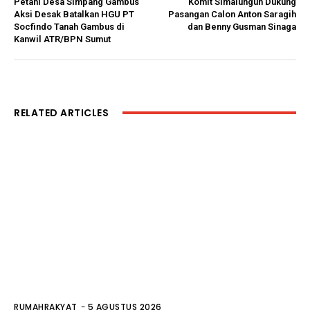
Petani Desa Simpang Gambus
Komit Simalungun Dukung
Aksi Desak Batalkan HGU PT
Pasangan Calon Anton Saragih
Socfindo Tanah Gambus di
dan Benny Gusman Sinaga
Kanwil ATR/BPN Sumut
RELATED ARTICLES
RUMAHRAKYAT
-
5 AGUSTUS 2026