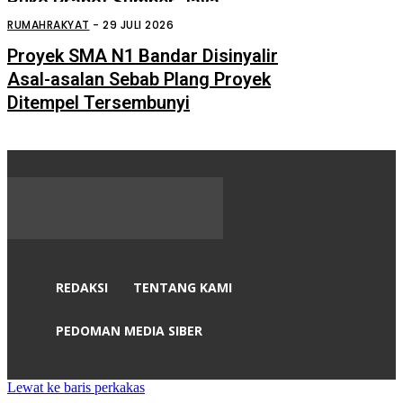
Ruko Prabot Sumber Jaya
Perdagangan Terbakar
RUMAHRAKYAT
-
29 JULI 2026
Proyek SMA N1 Bandar Disinyalir
Asal-asalan Sebab Plang Proyek
Ditempel Tersembunyi
REDAKSI
TENTANG KAMI
PEDOMAN MEDIA SIBER
Lewat ke baris perkakas