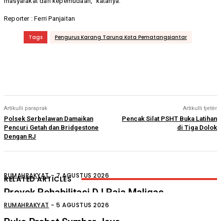
masyarakat dan kepemudaan,” katanya.
Reporter : Ferri Panjaitan
Tags
Pengurus Karang Taruna Kota Pematangsiantar
Artikulli paraprak
Artikulli tjetër
Polsek Serbelawan Damaikan
Pencak Silat PSHT Buka Latihan
Pencuri Getah dan Bridgestone
di Tiga Dolok
Dengan RJ
RUMAHRAKYAT
-
7 AGUSTUS 2026
RELATED ARTICLES
Proyek Rehabilitasi D.I Raja Maligas
Diduga Asal Jadi
RUMAHRAKYAT
-
5 AGUSTUS 2026