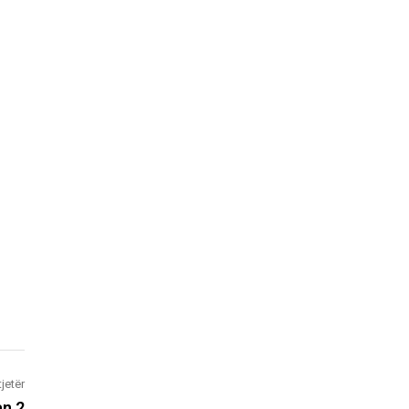
tjetër
an 2