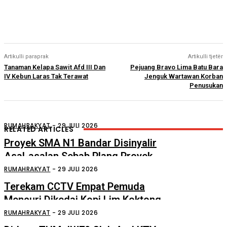
Artikulli paraprak
Artikulli tjetër
Tanaman Kelapa Sawit Afd III Dan
Pejuang Bravo Lima Batu Bara
IV Kebun Laras Tak Terawat
Jenguk Wartawan Korban
Penusukan
RUMAHRAKYAT
-
29 JULI 2026
RELATED ARTICLES
Proyek SMA N1 Bandar Disinyalir
Asal-asalan Sebab Plang Proyek
Ditempel Tersembunyi
RUMAHRAKYAT
-
29 JULI 2026
Terekam CCTV Empat Pemuda
Mencuri Dikedai Kopi Lim Koktong
Perdagangan
RUMAHRAKYAT
-
29 JULI 2026