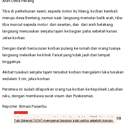
Arah Desa Pahang.
Tiba di perkebunan sawit, sepeda motor itu hilang, korban kembali
menuju desa Benteng, namun saat langsung memutar balik arah, tiba-
tiba muncul sepeda motor dari sawitan, dan dari arah belakang
langsung menusukan senjata tajam ke bagian paha sebelah kanan.
Jelas korban.
Dengan darah bercucuran korban pulang ke rumah dan orang tuanya
langsung melarikan ke klinik Faisal yang tidak jauh dari tempat
tinggalnya.
Akibat tusukan senjata tajam tersebut korban mengalami luka tusukan
sedalam 3 cm, jelas korban.
Peristiwa ini sudah dilaporkan orang tua korban ke Kepolsek Labuhan
ruku, dengan membawa surat visum dari Puskesmas.
Reporter: Bimais Pasaribu
Tags
Seorang wartawan media online Reza Fahlepi (22) ditusuk Orang
Tak Dikenal (OTK) mengenai bagian kaki paha sebelah kanan.