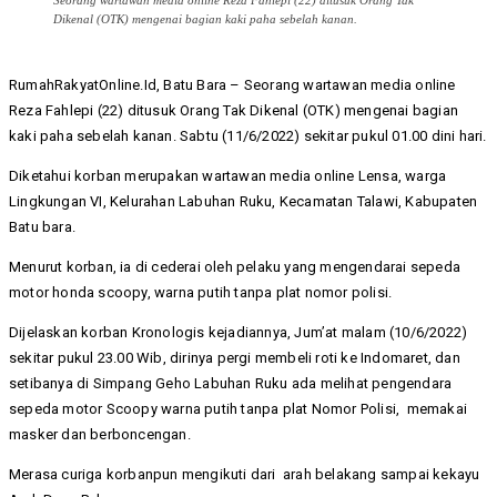
Seorang wartawan media online Reza Fahlepi (22) ditusuk Orang Tak
Dikenal (OTK) mengenai bagian kaki paha sebelah kanan.
RumahRakyatOnline.Id, Batu Bara – Seorang wartawan media online
Reza Fahlepi (22) ditusuk Orang Tak Dikenal (OTK) mengenai bagian
kaki paha sebelah kanan. Sabtu (11/6/2022) sekitar pukul 01.00 dini hari.
Diketahui korban merupakan wartawan media online Lensa, warga
Lingkungan VI, Kelurahan Labuhan Ruku, Kecamatan Talawi, Kabupaten
Batu bara.
Menurut korban, ia di cederai oleh pelaku yang mengendarai sepeda
motor honda scoopy, warna putih tanpa plat nomor polisi.
Dijelaskan korban Kronologis kejadiannya, Jum’at malam (10/6/2022)
sekitar pukul 23.00 Wib, dirinya pergi membeli roti ke Indomaret, dan
setibanya di Simpang Geho Labuhan Ruku ada melihat pengendara
sepeda motor Scoopy warna putih tanpa plat Nomor Polisi, memakai
masker dan berboncengan.
Merasa curiga korbanpun mengikuti dari arah belakang sampai kekayu