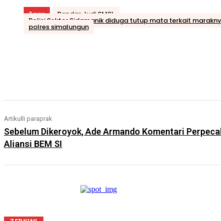
Tags
Bandar Judi SMSL
Polisi Sektor Sidamanik diduga tutup mata terkait marakny
polres simalungun
Bagikan
Artikulli paraprak
Sebelum Dikeroyok, Ade Armando Komentari Perpec
Aliansi BEM SI