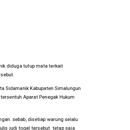
ik diduga tutup mata terkait
rsebut.
ota Sidamanik Kabupaten Simalungun
ak tersentuh Aparat Penegak Hukum
ngan. sebab, disetiap warung selalu
s judi togel tersebut. tetap saja