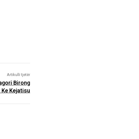
Artikulli tjetër
gori Birong
 Ke Kejatisu