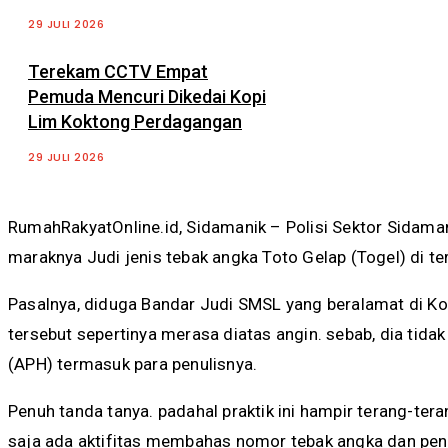
29 JULI 2026
Terekam CCTV Empat
Pemuda Mencuri Dikedai Kopi
Lim Koktong Perdagangan
29 JULI 2026
RumahRakyatOnline.id, Sidamanik – Polisi Sektor Sidaman
maraknya Judi jenis tebak angka Toto Gelap (Togel) di te
Pasalnya, diduga Bandar Judi SMSL yang beralamat di K
tersebut sepertinya merasa diatas angin. sebab, dia tid
(APH) termasuk para penulisnya.
Penuh tanda tanya. padahal praktik ini hampir terang-tera
saja ada aktifitas membahas nomor tebak angka dan penuli