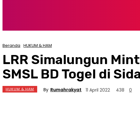
Beranda
HUKUM & HAM
LRR Simalungun Mint
SMSL BD Togel di Sid
By
Rumahrakyat
HUKUM & HAM
11 April 2022
438
0