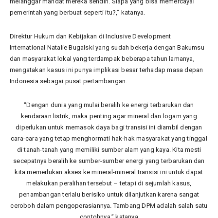
melanggar mandat mereka sendiri. Siapa yang bisa memercayai
pemerintah yang berbuat seperti itu?,” katanya.
Direktur Hukum dan Kebijakan di Inclusive Development
International Natalie Bugalski yang sudah bekerja dengan Bakumsu
dan masyarakat lokal yang terdampak beberapa tahun lamanya,
mengatakan kasus ini punya implikasi besar terhadap masa depan
Indonesia sebagai pusat pertambangan.
“Dengan dunia yang mulai beralih ke energi terbarukan dan
kendaraan listrik, maka penting agar mineral dan logam yang
diperlukan untuk memasok daya bagi transisi ini diambil dengan
cara-cara yang tetap menghormati hak-hak masyarakat yang tinggal
di tanah-tanah yang memiliki sumber alam yang kaya. Kita mesti
secepatnya beralih ke sumber-sumber energi yang terbarukan dan
kita memerlukan akses ke mineral-mineral transisi ini untuk dapat
melakukan peralihan tersebut – tetapi di sejumlah kasus,
penambangan terlalu berisiko untuk dilanjutkan karena sangat
ceroboh dalam pengoperasiannya. Tambang DPM adalah salah satu
contohnya.” katanya