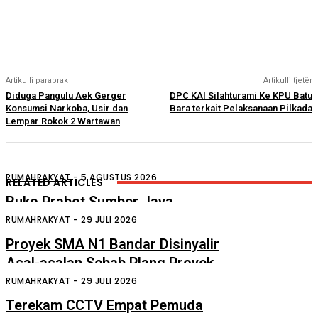
Artikulli paraprak
Artikulli tjetër
Diduga Pangulu Aek Gerger
DPC KAI Silahturami Ke KPU Batu
Konsumsi Narkoba, Usir dan
Bara terkait Pelaksanaan Pilkada
Lempar Rokok 2 Wartawan
RUMAHRAKYAT
-
5 AGUSTUS 2026
RELATED ARTICLES
Ruko Prabot Sumber Jaya
Perdagangan Terbakar
RUMAHRAKYAT
-
29 JULI 2026
Proyek SMA N1 Bandar Disinyalir
Asal-asalan Sebab Plang Proyek
Ditempel Tersembunyi
RUMAHRAKYAT
-
29 JULI 2026
Terekam CCTV Empat Pemuda