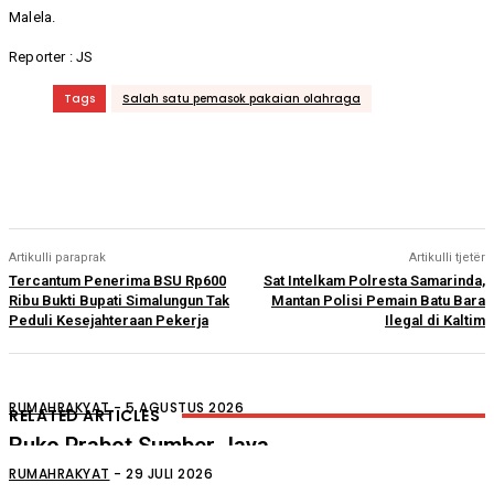
Malela.
Reporter : JS
Tags
Salah satu pemasok pakaian olahraga
Artikulli paraprak
Artikulli tjetër
Tercantum Penerima BSU Rp600
Sat Intelkam Polresta Samarinda,
Ribu Bukti Bupati Simalungun Tak
Mantan Polisi Pemain Batu Bara
Peduli Kesejahteraan Pekerja
Ilegal di Kaltim
RUMAHRAKYAT
-
5 AGUSTUS 2026
RELATED ARTICLES
Ruko Prabot Sumber Jaya
Perdagangan Terbakar
RUMAHRAKYAT
-
29 JULI 2026