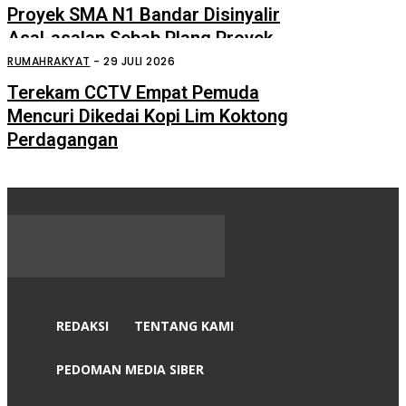
Proyek SMA N1 Bandar Disinyalir
Asal-asalan Sebab Plang Proyek
Ditempel Tersembunyi
RUMAHRAKYAT
-
29 JULI 2026
Terekam CCTV Empat Pemuda
Mencuri Dikedai Kopi Lim Koktong
Perdagangan
REDAKSI
TENTANG KAMI
PEDOMAN MEDIA SIBER