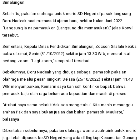
Simalungun.
Selain itu, pakaian olahraga untuk murid SD Negeri dipasok langsung
Boru Nadeak saat memasuki ajaran baru, sekitar bulan Juni 2022.
“Langsung ia na pamasukon (Langsung dia memasukan),” jelas Korwil
tersebut.
Sementara, Kepala Dinas Pendidikan Simalungun, Zocson Silalahi ketika
coba ditemui, Senin (31/10/2022) sekitar jam 13.30 Wib, menurut staf
sedang zoom. “Lagi zoom,” ucap staf tersebut.
Sebelumnya, Boru Nadeak yang diduga sebagai pemasok pakaian
olahraga melalui pesan singkat, Selasa (25/10/2022) sekitar jam 11.43
WIB menyampaikan, Kemarin saya kan sdh konfir ke bapak bahwa
pemasuk baju olah raga belum ada kepastian dan masih di proses.
“Atribut saya sama sekali tidak ada mengetahui. Kita masih menunggu
arahan Pak dan saya bukan jualan dan bukan pemasok. Mauliate,”
balasnya.
Diberitakan sebelumnya, pakaian olahraga warna putih-pink untuk murid
juga telah dipasok ke SD Negeri yang ada di lingkup Kecamatan Gunung