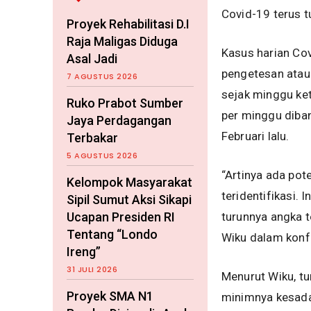
Covid-19 terus t
Proyek Rehabilitasi D.I
Raja Maligas Diduga
Kasus harian Co
Asal Jadi
pengetesan atau 
7 AGUSTUS 2026
sejak minggu ket
Ruko Prabot Sumber
per minggu diba
Jaya Perdagangan
Februari lalu.
Terbakar
5 AGUSTUS 2026
“Artinya ada pot
Kelompok Masyarakat
teridentifikasi.
Sipil Sumut Aksi Sikapi
Ucapan Presiden RI
turunnya angka 
Tentang “Londo
Wiku dalam konf
Ireng”
31 JULI 2026
Menurut Wiku, t
Proyek SMA N1
minimnya kesada