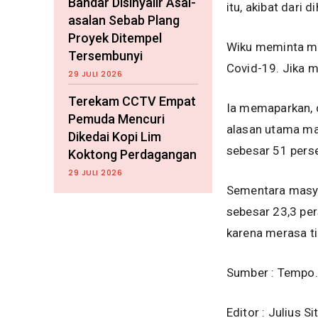
Bandar Disinyalir Asal-
itu, akibat dari
asalan Sebab Plang
Proyek Ditempel
Wiku meminta mas
Tersembunyi
Covid-19. Jika m
29 JULI 2026
Terekam CCTV Empat
Ia memaparkan, d
Pemuda Mencuri
alasan utama ma
Dikedai Kopi Lim
sebesar 51 perse
Koktong Perdagangan
29 JULI 2026
Sementara masya
sebesar 23,3 pe
karena merasa ti
Sumber : Tempo
Editor : Julius S