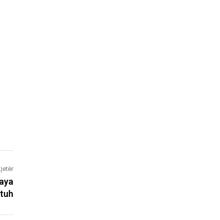
tjetër
paya
tuh