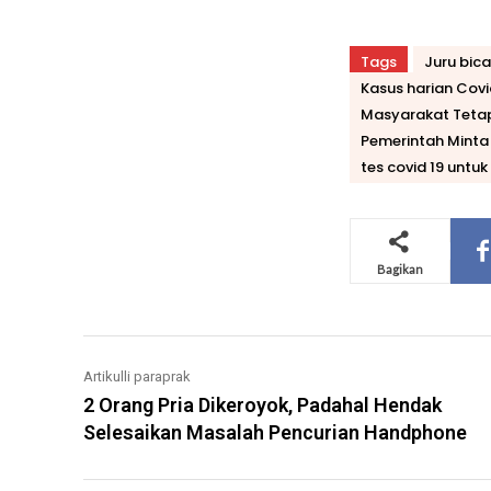
Tags
Juru bic
Kasus harian Covi
Masyarakat Tetap
Pemerintah Minta
tes covid 19 untu
Bagikan
Artikulli paraprak
2 Orang Pria Dikeroyok, Padahal Hendak
Selesaikan Masalah Pencurian Handphone