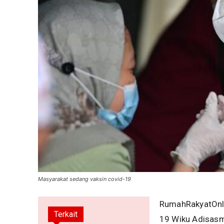
Masyarakat sedang vaksin covid-19
RumahRakyatOnli
Terkait
19 Wiku Adisasm