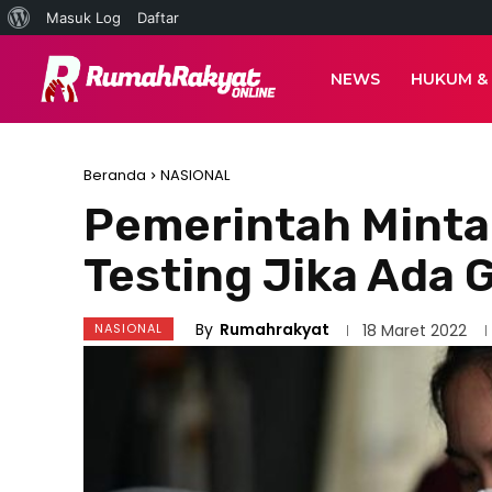
Tentang
Masuk Log
Daftar
WordPress
NEWS
HUKUM &
Beranda
NASIONAL
Pemerintah Minta
Testing Jika Ada 
By
Rumahrakyat
NASIONAL
18 Maret 2022