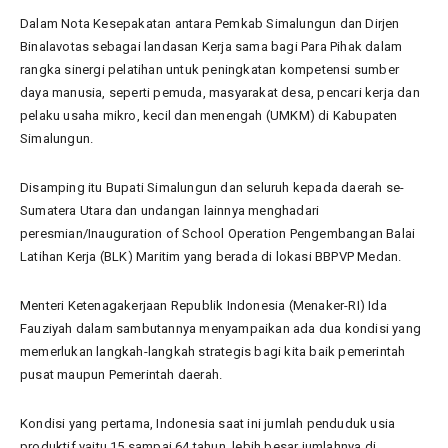
Dalam Nota Kesepakatan antara Pemkab Simalungun dan Dirjen
Binalavotas sebagai landasan Kerja sama bagi Para Pihak dalam
rangka sinergi pelatihan untuk peningkatan kompetensi sumber
daya manusia, seperti pemuda, masyarakat desa, pencari kerja dan
pelaku usaha mikro, kecil dan menengah (UMKM) di Kabupaten
Simalungun.
Disamping itu Bupati Simalungun dan seluruh kepada daerah se-
Sumatera Utara dan undangan lainnya menghadari
peresmian/Inauguration of School Operation Pengembangan Balai
Latihan Kerja (BLK) Maritim yang berada di lokasi BBPVP Medan.
Menteri Ketenagakerjaan Republik Indonesia (Menaker-RI) Ida
Fauziyah dalam sambutannya menyampaikan ada dua kondisi yang
memerlukan langkah-langkah strategis bagi kita baik pemerintah
pusat maupun Pemerintah daerah.
Kondisi yang pertama, Indonesia saat ini jumlah penduduk usia
produktif yaitu 15 sampai 64 tahun, lebih besar jumlahnya di