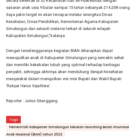
secara serentak di 32 Kecamatan dan 56 Puskesmas dengan
sasaran anak usia 9 bulan sampai 15 tahun sebanyak 214.238 orang.
Saya yakin target ini akan tercapai melalui sinergitas Dinas
Kesehatan, Dinas Pendidikan, Kementerian Agama Kabupaten
Simalungun dan seluruh instansi terkait di seluruh wilayah
Kabupaten Simalungun,”katanya.
Dengan terselenggaranya kegiatan BIAN diharapkan dapat
mewujudkan anak di Kabupaten Simalungun yang semakin sehat
dan memiliki kekebalan tubuh yang optimal terhadap berbagai
penyakit, sehingga akhirnya akan mendukung derajat Kesehatan
masyarakat dalam menujutkan visi misi Bupati dan Wakil Bupati
‘Rakyat Harus Sejahtera’.
Reporter : Julius Sitanggang
Tags
Pemerintah Kabupaten Simalungun lakukan launching Bulan Imunisasi
Anak Nasional (BIAN) tahun 2022