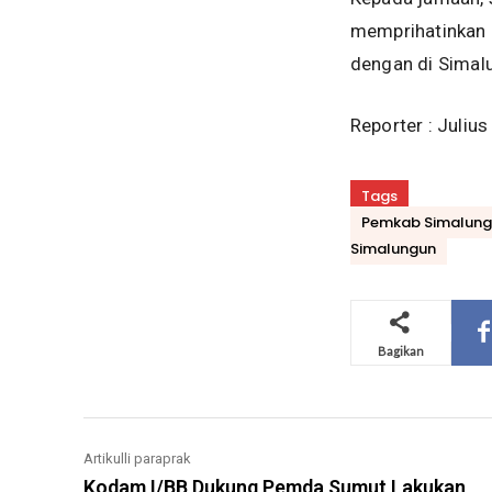
memprihatinkan 
dengan di Simal
Reporter : Juliu
Tags
Pemkab Simalungu
Simalungun
Bagikan
Artikulli paraprak
Kodam I/BB Dukung Pemda Sumut Lakukan