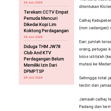
29 JULI 2026
ditentukan Klote
Terekam CCTV Empat
Pemuda Mencuri
Calhaj Kabupate
Dikedai Kopi Lim
(non cadangan) 
Koktong Perdagangan
29 JULI 2026
Dari jumlah ters
Diduga THM JW78
orang, petugas k
Club And KTV
lolos istita’ah 
Perdagangan Belum
mutasi ke Medan
Memiliki Izin Dari
DPMPTSP
Sehingga total 
29 JULI 2026
terdiri dari jam
Jamaah calhaj t
Padang dan term