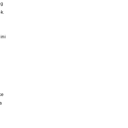
ng
k.
ini
ke
a