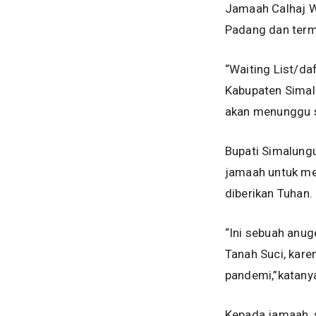
Jamaah Calhaj W
Padang dan term
“Waiting List/d
Kabupaten Simalu
akan menunggu s
Bupati Simalung
jamaah untuk me
diberikan Tuhan.
“Ini sebuah anug
Tanah Suci, kare
pandemi,”katany
Kepada jamaah, 