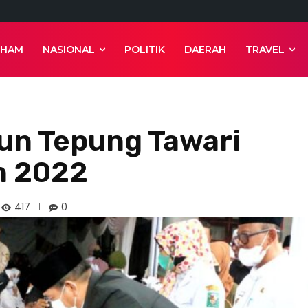
 HAM
NASIONAL
POLITIK
DAERAH
TRAVEL
un Tepung Tawari
n 2022
417
0