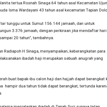
anita tertua Rosnah Sinaga 64 tahun asal Kecamatan Uju
uda Isma Wardayani 43 tahun asal kecamatan Tapian Dolo
aftar tunggu untuk Sumut 156.144 jamaah, dan untuk
ngun 3.376 jamaah, dengan perkiraan jika mendaftar hari 
ampai 20 tahun”, tambahnya.
un Radiapoh H Sinaga, menyampaikan, keberangkatan para
laksanakan ibadah haji merupakan sebuah anugrah yang
erah buat bapak-ibu calon haji dan hajjah dapat berangkat 
na hampir dua tahun tidak dapat berangkat, tertunda karen
a.
selama menjalankan ibadah di Tanah Suci supaya tetap