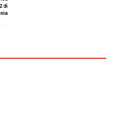
2 di
nia