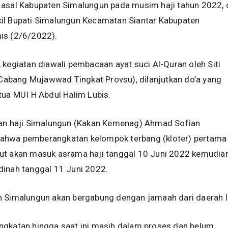
 asal Kabupaten Simalungun pada musim haji tahun 2022, 
il Bupati Simalungun Kecamatan Siantar Kabupaten
is (2/6/2022).
 kegiatan diawali pembacaan ayat suci Al-Quran oleh Siti
I Cabang Mujawwad Tingkat Provsu), dilanjutkan do’a yang
tua MUI H Abdul Halim Lubis.
san haji Simalungun (Kakan Kemenag) Ahmad Sofian
hwa pemberangkatan kelompok terbang (kloter) pertama
ut akan masuk asrama haji tanggal 10 Juni 2022 kemudia
dinah tanggal 11 Juni 2022.
n Simalungun akan bergabung dengan jamaah dari daerah l
ngkatan hingga saat ini masih dalam proses dan belum