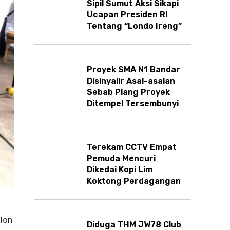
Sipil Sumut Aksi Sikapi
Ucapan Presiden RI
Tentang “Londo Ireng”
Proyek SMA N1 Bandar
Disinyalir Asal-asalan
Sebab Plang Proyek
Ditempel Tersembunyi
Terekam CCTV Empat
Pemuda Mencuri
Dikedai Kopi Lim
Koktong Perdagangan
lon
Diduga THM JW78 Club