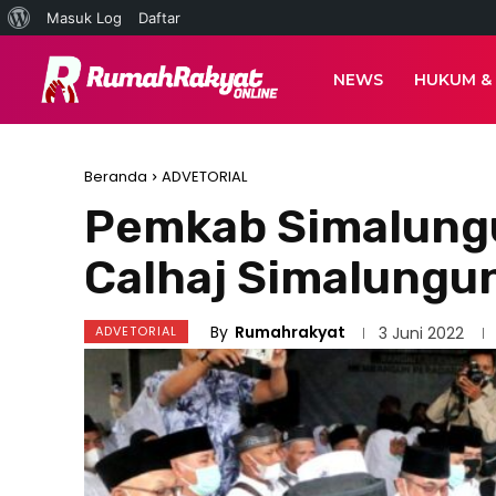
Tentang
Masuk Log
Daftar
WordPress
NEWS
HUKUM &
Beranda
ADVETORIAL
Pemkab Simalung
Calhaj Simalungu
By
Rumahrakyat
ADVETORIAL
3 Juni 2022