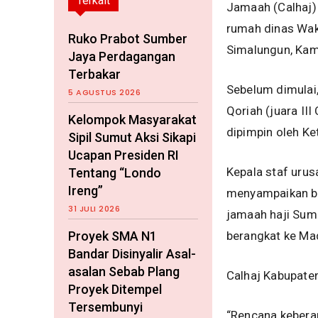
Terkait
Jamaah (Calhaj)
rumah dinas Wak
Ruko Prabot Sumber
Simalungun, Kam
Jaya Perdagangan
Terbakar
Sebelum dimulai,
5 AGUSTUS 2026
Qoriah (juara II
Kelompok Masyarakat
dipimpin oleh Ke
Sipil Sumut Aksi Sikapi
Ucapan Presiden RI
Kepala staf uru
Tentang “Londo
Ireng”
menyampaikan ba
31 JULI 2026
jamaah haji Sum
Proyek SMA N1
berangkat ke Ma
Bandar Disinyalir Asal-
asalan Sebab Plang
Calhaj Kabupate
Proyek Ditempel
Tersembunyi
“Rencana kebera