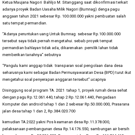
Ketua Maujana Nagori Bahlijo M. Sitanggang saat dikonfirmasi terkait
adanya proyek Badan Uasaha Milik Nagori (Bumnag) denga pagu
anggaan tahun 2021 sebesar Rp. 100.000.000 yakni pembuatan salah
satu tempat permandian.
’’Adanya peruntukan uang Untuk Bumnag sebesar Rp.100.000.000
tersebut saya tidak pernah mengetahui. sebab proyek tempat
permandian bahlayan tidak ada, dikarenakan pemilik lahan tidak
memberikan tanahnya”.sebutnya
“Pangulu kami anggap tidak transparan soal pengolaan dana desa
seharusnya kami sebagai Badan Permusyawaratan Desa (BPD) turut ikut
mengetahui soal penyerapan anggaran tersebut”.ucapnya
Disinggung soal program TA. 2021 tahap 1, proyek rumah desa sehat
dengan pagu Rp.12.061.440, tahap 2 Rp.12.061.440, Pengadaan
Komputer dan android tahap 1 dan 2 sebesar Rp.50.000.000, Prasarana
jalan desa tahap 1 dan 2, Rp.384.020.700
kemudian TA.2022 yakni Pos keamanan desa Rp.11.378.000,
pelaksanaan pembangunan desa Rp.14.176.550, sambungan air bersih