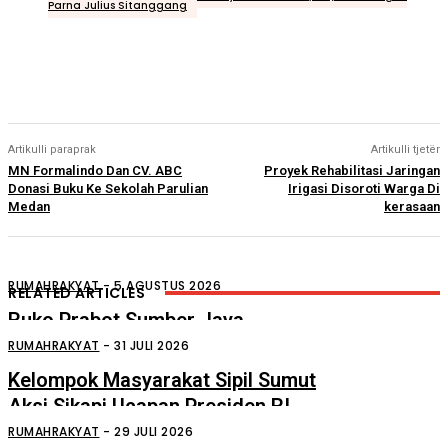
Parna Julius Sitanggang
Artikulli paraprak
Artikulli tjetër
MN Formalindo Dan CV. ABC
Proyek Rehabilitasi Jaringan
Donasi Buku Ke Sekolah Parulian
Irigasi Disoroti Warga Di
Medan
kerasaan
RUMAHRAKYAT
-
5 AGUSTUS 2026
RELATED ARTICLES
Ruko Prabot Sumber Jaya
Perdagangan Terbakar
RUMAHRAKYAT
-
31 JULI 2026
Kelompok Masyarakat Sipil Sumut
Aksi Sikapi Ucapan Presiden RI
Tentang “Londo Ireng”
RUMAHRAKYAT
-
29 JULI 2026