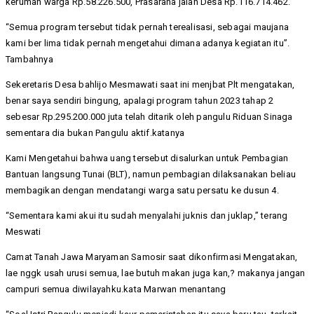
kerumah warga Rp.58.226.500, Prasarana jalan Desa Rp.116.714.462.
“Semua program tersebut tidak pernah terealisasi, sebagai maujana
kami ber lima tidak pernah mengetahui dimana adanya kegiatan itu”.
Tambahnya
Sekeretaris Desa bahlijo Mesmawati saat ini menjbat Plt mengatakan,
benar saya sendiri bingung, apalagi program tahun 2023 tahap 2
sebesar Rp.295.200.000 juta telah ditarik oleh pangulu Riduan Sinaga
sementara dia bukan Pangulu aktif.katanya
Kami Mengetahui bahwa uang tersebut disalurkan untuk Pembagian
Bantuan langsung Tunai (BLT), namun pembagian dilaksanakan beliau
membagikan dengan mendatangi warga satu persatu ke dusun 4.
“Sementara kami akui itu sudah menyalahi juknis dan juklap,” terang
Meswati
Camat Tanah Jawa Maryaman Samosir saat dikonfirmasi Mengatakan,
lae nggk usah urusi semua, lae butuh makan juga kan,? makanya jangan
campuri semua diwilayahku.kata Marwan menantang