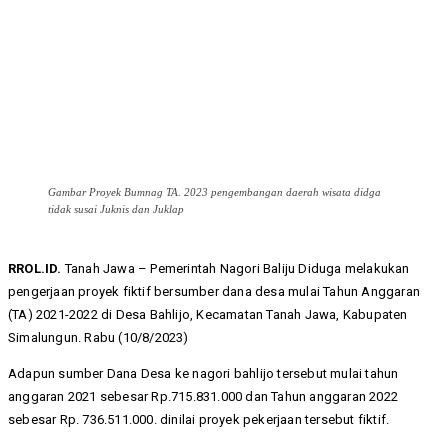
Gambar Proyek Bumnag TA. 2023 pengembangan daerah wisata didga
tidak susai Juknis dan Juklap
RROL.ID.
Tanah Jawa – Pemerintah Nagori Baliju Diduga melakukan
pengerjaan proyek fiktif bersumber dana desa mulai Tahun Anggaran
(TA) 2021-2022 di Desa Bahlijo, Kecamatan Tanah Jawa, Kabupaten
Simalungun. Rabu (10/8/2023)
Adapun sumber Dana Desa ke nagori bahlijo tersebut mulai tahun
anggaran 2021 sebesar Rp.715.831.000 dan Tahun anggaran 2022
sebesar Rp. 736.511.000. dinilai proyek pekerjaan tersebut fiktif.