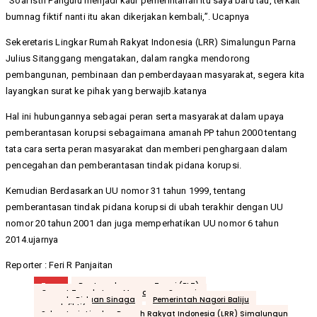
“Soal Istri Pangulu menjadi kaur pemerintahan itu saya baru tau, terkait
bumnag fiktif nanti itu akan dikerjakan kembali,”. Ucapnya
Sekeretaris Lingkar Rumah Rakyat Indonesia (LRR) Simalungun Parna
Julius Sitanggang mengatakan, dalam rangka mendorong
pembangunan, pembinaan dan pemberdayaan masyarakat, segera kita
layangkan surat ke pihak yang berwajib.katanya
Hal ini hubungannya sebagai peran serta masyarakat dalam upaya
pemberantasan korupsi sebagaimana amanah PP tahun 2000 tentang
tata cara serta peran masyarakat dan memberi penghargaan dalam
pencegahan dan pemberantasan tindak pidana korupsi.
Kemudian Berdasarkan UU nomor 31 tahun 1999, tentang
pemberantasan tindak pidana korupsi di ubah terakhir dengan UU
nomor 20 tahun 2001 dan juga memperhatikan UU nomor 6 tahun
2014.ujarnya
Reporter : Feri R Panjaitan
Tags
Bantuan langsung Tunai (BLT)
Camat Tanah Jawa Maryaman Samosir
pangulu Riduan Sinaga
Pemerintah Nagori Baliju
proyek fiktif
Sekeretaris Lingkar Rumah Rakyat Indonesia (LRR) Simalungun