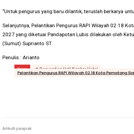
“Untuk pengurus yang baru dilantik, teruslah berkarya un
Selanjutnya, Pelantikan Pengurus RAPI Wilayah 02.18 Ko
2027 yang diketuai Pandapotan Lubis dilakukan oleh Ket
(Sumut) Suprianto ST.
Penulis : Arianto
Tags
di Convention Hall Siantar Hotel
Pelantikan Pengurus RAPI Wilayah 02.18 Kota Pematang Si
Bagikan
Artikulli paraprak