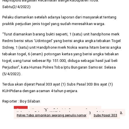
Napitupulu Bagasan Kecamatan Balige Kabupaten Toba.
Sabtu(2/4/2022)
Pelaku diamankan setelah adanya laporan dari masyarakat tentang
praktik perjudian jenis togel yang sudah meresahkan warga.
“Turut diamankan barang bukti seperti, 1 (satu) unit handphone merk
Redmi berisi situs ‘Udintogel’ yang berisi angka angka tebakan Togel
Sidney, 1 (satu) unit Handphone merk Nokia warna hitam berisi angka
tebakan togel, 6 (enam) potongan kertas yang berisi angka tebakan
togel, uang tunai sebesar Rp 151.000, diduga sebagai hasil jual beli
Perjudian”, kata Humas Polres Toba Iptu Bungaran Samosir. Selasa
(5/4/2022).
Terdua akan dijerat Pasal 303 ayat (1) Subs Pasal 303 Bis ayat (1)
KUHPidana dengan acaman 4 tahun penjara.
Reporter : Boy Silaban
Tags
Humas Polres Toba Iptu Bungaran Samosir
Kabupaten Toba
KUHPidana dengan acaman 4 tahun penjara.
Polres Toba amankan seorang penulis nomor
Subs Pasal 303