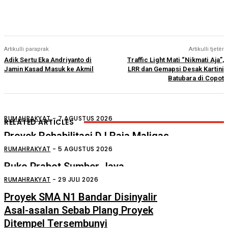
Artikulli paraprak
Artikulli tjetër
Adik Sertu Eka Andriyanto di
Traffic Light Mati “Nikmati Aja”,
Jamin Kasad Masuk ke Akmil
LRR dan Gemapsi Desak Kartini
Batubara di Copot
RUMAHRAKYAT
-
7 AGUSTUS 2026
RELATED ARTICLES
Proyek Rehabilitasi D.I Raja Maligas
Diduga Asal Jadi
RUMAHRAKYAT
-
5 AGUSTUS 2026
Ruko Prabot Sumber Jaya
Perdagangan Terbakar
RUMAHRAKYAT
-
29 JULI 2026
Proyek SMA N1 Bandar Disinyalir
Asal-asalan Sebab Plang Proyek
Ditempel Tersembunyi