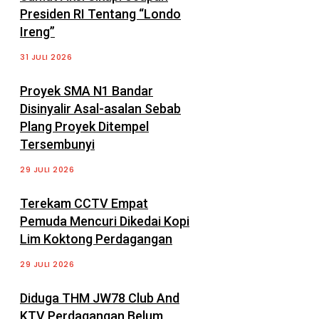
Presiden RI Tentang “Londo
Ireng”
31 JULI 2026
Proyek SMA N1 Bandar
Disinyalir Asal-asalan Sebab
Plang Proyek Ditempel
Tersembunyi
29 JULI 2026
Terekam CCTV Empat
Pemuda Mencuri Dikedai Kopi
Lim Koktong Perdagangan
29 JULI 2026
Diduga THM JW78 Club And
KTV Perdagangan Belum