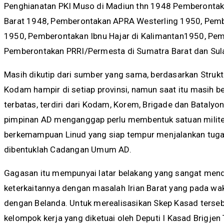
Penghianatan PKI Muso di Madiun thn 1948 Pemberontaka
Barat 1948, Pemberontakan APRA Westerling 1950, Pemb
1950, Pemberontakan Ibnu Hajar di Kalimantan1950, Pe
Pemberontakan PRRI/Permesta di Sumatra Barat dan Sul
Masih dikutip dari sumber yang sama, berdasarkan Struktu
Kodam hampir di setiap provinsi, namun saat itu masih b
terbatas, terdiri dari Kodam, Korem, Brigade dan Batalyo
pimpinan AD menganggap perlu membentuk satuan militer
berkemampuan Linud yang siap tempur menjalankan tugas 
dibentuklah Cadangan Umum AD.
Gagasan itu mempunyai latar belakang yang sangat mend
keterkaitannya dengan masalah Irian Barat yang pada wa
dengan Belanda. Untuk merealisasikan Skep Kasad terseb
kelompok kerja yang diketuai oleh Deputi I Kasad Brigjen