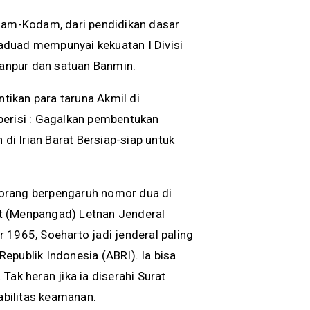
odam-Kodam, dari pendidikan dasar
aduad mempunyai kekuatan I Divisi
Banpur dan satuan Banmin.
ikan para taruna Akmil di
berisi : Gagalkan pembentukan
 di Irian Barat Bersiap-siap untuk
orang berpengaruh nomor dua di
t (Menpangad) Letnan Jenderal
 1965, Soeharto jadi jenderal paling
epublik Indonesia (ABRI). Ia bisa
k heran jika ia diserahi Surat
bilitas keamanan.