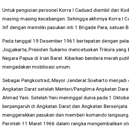
Untuk pengisian personel Korra I Caduad diambil dari K
masing-masing kecabangan. Sehingga akhirnya Korra I C
Inf dengan memiliki pasukan inti 1 Brigade Para, satuan 
Pada tanggal 19 Desember 1961 bertepatan dengan pelant
Jogjakarta, Presiden Sukarno mencetuskan Trikora yang 
Negara Papua di Irian Barat. Kibarkan bendera merah putih
mengadakan mobilisasi umum.
Sebagai Pangkostrad, Mayor Jenderal Soeharto menjadi 
Angkatan Darat setelah Menteri/Panglima Angkatan Dara
Ahmad Yani. Setelah Yani meninggal dunia pada 1 Oktober
berpengaruh di Angkatan Darat dan Angkatan Bersenjata R
menggerakkan pasukan dan memberi komando langsung. Ta
Perintah 11 Maret 1966 dalam rangka mengembalikan sta