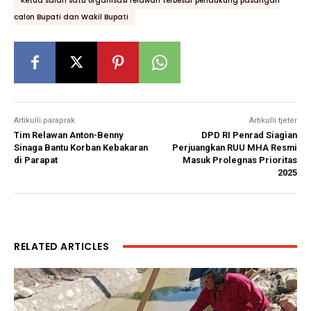
Ketua salah satu organisasi relawan terbesar pendukung pasangan
calon Bupati dan Wakil Bupati
Artikulli paraprak
Artikulli tjetër
Tim Relawan Anton-Benny
DPD RI Penrad Siagian
Sinaga Bantu Korban Kebakaran
Perjuangkan RUU MHA Resmi
di Parapat
Masuk Prolegnas Prioritas
2025
RELATED ARTICLES