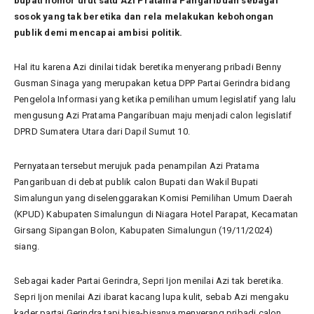
bupati nomor urut satu Azi Pratama Pangaribuan sebagai
sosok yang tak beretika dan rela melakukan kebohongan
publik demi mencapai ambisi politik.
Hal itu karena Azi dinilai tidak beretika menyerang pribadi Benny
Gusman Sinaga yang merupakan ketua DPP Partai Gerindra bidang
Pengelola Informasi yang ketika pemilihan umum legislatif yang lalu
mengusung Azi Pratama Pangaribuan maju menjadi calon legislatif
DPRD Sumatera Utara dari Dapil Sumut 10.
Pernyataan tersebut merujuk pada penampilan Azi Pratama
Pangaribuan di debat publik calon Bupati dan Wakil Bupati
Simalungun yang diselenggarakan Komisi Pemilihan Umum Daerah
(KPUD) Kabupaten Simalungun di Niagara Hotel Parapat, Kecamatan
Girsang Sipangan Bolon, Kabupaten Simalungun (19/11/2024)
siang.
Sebagai kader Partai Gerindra, Sepri Ijon menilai Azi tak beretika.
Sepri Ijon menilai Azi ibarat kacang lupa kulit, sebab Azi mengaku
kader partai Gerindra tapi bisa-bisanya menyerang pribadi calon