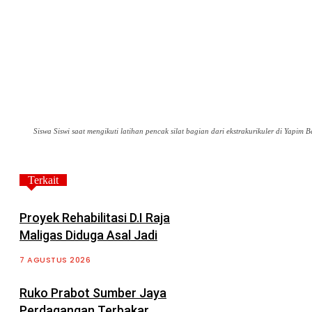
Siswa Siswi saat mengikuti latihan pencak silat bagian dari ekstrakurikuler di Yapim 
Terkait
Proyek Rehabilitasi D.I Raja
Maligas Diduga Asal Jadi
7 AGUSTUS 2026
Ruko Prabot Sumber Jaya
Perdagangan Terbakar