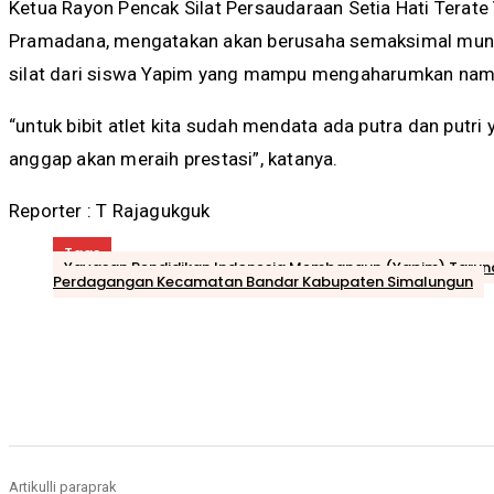
Ketua Rayon Pencak Silat Persaudaraan Setia Hati Tera
Pramadana, mengatakan akan berusaha semaksimal mung
silat dari siswa Yapim yang mampu mengaharumkan nama
“untuk bibit atlet kita sudah mendata ada putra dan putri
anggap akan meraih prestasi”, katanya.
Reporter : T Rajagukguk
Tags
Yayasan Pendidikan Indonesia Membangun (Yapim) Taruna
Perdagangan Kecamatan Bandar Kabupaten Simalungun
Bagikan
Artikulli paraprak