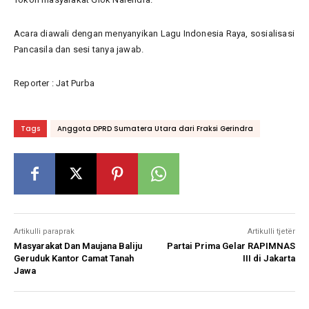
Acara diawali dengan menyanyikan Lagu Indonesia Raya, sosialisasi
Pancasila dan sesi tanya jawab.
Reporter : Jat Purba
Tags
Anggota DPRD Sumatera Utara dari Fraksi Gerindra
Artikulli paraprak
Artikulli tjetër
Masyarakat Dan Maujana Baliju
Partai Prima Gelar RAPIMNAS
Geruduk Kantor Camat Tanah
III di Jakarta
Jawa