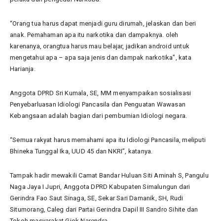
“Orang tua harus dapat menjadi guru dirumah, jelaskan dan beri
anak. Pemahaman apa itu narkotika dan dampaknya. oleh
karenanya, orangtua harus mau belajar, jadikan android untuk
mengetahui apa – apa saja jenis dan dampak narkotika”, kata
Harianja.
Anggota DPRD Sri Kumala, SE, MM menyampaikan sosialisasi
Penyebarluasan Idiologi Pancasila dan Penguatan Wawasan
Kebangsaan adalah bagian dari pembumian Idiologi negara.
“Semua rakyat harus memahami apa itu Idiologi Pancasila, meliputi
Bhineka Tunggal Ika, UUD 45 dan NKRI”, katanya.
Tampak hadir mewakili Camat Bandar Huluan Siti Aminah S, Pangulu
Naga Jaya I Jupri, Anggota DPRD Kabupaten Simalungun dari
Gerindra Fao Saut Sinaga, SE, Sekar Sari Damanik, SH, Rudi
Situmorang, Caleg dari Partai Gerindra Dapil III Sandro Sihite dan
Tokoh masyarakat Giok Narendra.