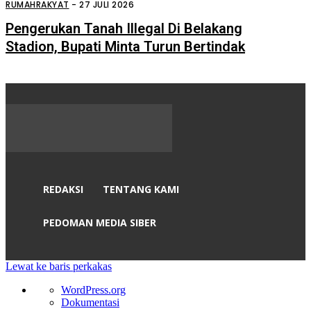
Sei Mangkei
RUMAHRAKYAT
-
27 JULI 2026
Pengerukan Tanah Illegal Di Belakang
Stadion, Bupati Minta Turun Bertindak
REDAKSI
TENTANG KAMI
PEDOMAN MEDIA SIBER
Lewat ke baris perkakas
Tentang
WordPress.org
WordPress
Dokumentasi