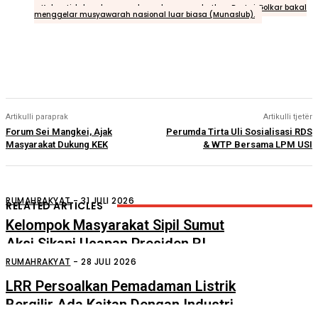
Tags
Kabar tidak sedap yang berembus menyebutkan Partai Golkar bakal
menggelar musyawarah nasional luar biasa (Munaslub).
Artikulli paraprak
Artikulli tjetër
Forum Sei Mangkei, Ajak
Perumda Tirta Uli Sosialisasi RDS
Masyarakat Dukung KEK
& WTP Bersama LPM USI
RUMAHRAKYAT
-
31 JULI 2026
RELATED ARTICLES
Kelompok Masyarakat Sipil Sumut
Aksi Sikapi Ucapan Presiden RI
Tentang “Londo Ireng”
RUMAHRAKYAT
-
28 JULI 2026
LRR Persoalkan Pemadaman Listrik
Bergilir Ada Kaitan Dengan Industri