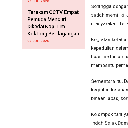
29 JULI 2026
Sehingga dengan
Terekam CCTV Empat
sudah memiliki 
Pemuda Mencuri
masyarakat. Ter
Dikedai Kopi Lim
Koktong Perdagangan
Kegiatan ketahan
29 JULI 2026
kepedulian dala
hasil pertanian 
membantu pemeri
Sementara itu, 
kegiatan ketaha
binaan lapas, se
Kelompok tani ya
Indah Sejuk Dama