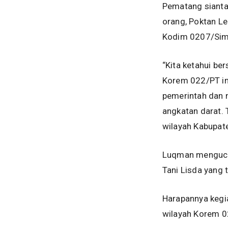
Pematang sianta
orang, Poktan Le
Kodim 0207/Sima
“Kita ketahui b
Korem 022/PT ini
pemerintah dan m
angkatan darat.
wilayah Kabupate
Luqman mengucap
Tani Lisda yang 
Harapannya kegiat
wilayah Korem 0