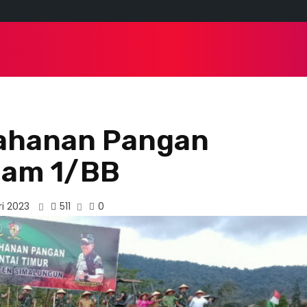
 HAM
NASIONAL
POLITIK
DAERAH
TRAVEL
tahanan Pangan
dam 1/BB
511
ri 2023
0