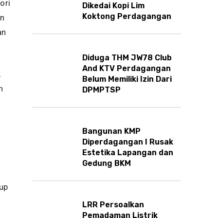
ori
Dikedai Kopi Lim
Koktong Perdagangan
an
an
Diduga THM JW78 Club
And KTV Perdagangan
,
Belum Memiliki Izin Dari
n
DPMPTSP
Bangunan KMP
Diperdagangan I Rusak
Estetika Lapangan dan
Gedung BKM
rup
LRR Persoalkan
Pemadaman Listrik