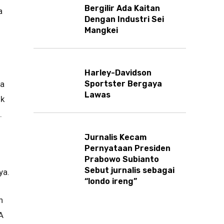
Bergilir Ada Kaitan
a
Dengan Industri Sei
Mangkei
Harley-Davidson
Sportster Bergaya
ya
Lawas
uk
.
Jurnalis Kecam
Pernyataan Presiden
Prabowo Subianto
Sebut jurnalis sebagai
ya.
“londo ireng”
h
A