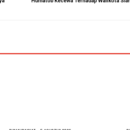
ya
Humatob Kecewa Terhadap Walikota Sian