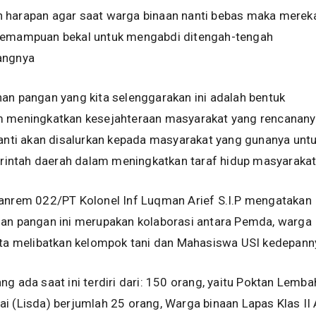
 harapan agar saat warga binaan nanti bebas maka merek
kemampuan bekal untuk mengabdi ditengah-tengah
angnya
an pangan yang kita selenggarakan ini adalah bentuk
m meningkatkan kesejahteraan masyarakat yang rencanan
nanti akan disalurkan kepada masyarakat yang gunanya unt
ntah daerah dalam meningkatkan taraf hidup masyarakat
Danrem 022/PT Kolonel Inf Luqman Arief S.I.P mengatakan
nan pangan ini merupakan kolaborasi antara Pemda, warga
rta melibatkan kelompok tani dan Mahasiswa USI kedepann
ng ada saat ini terdiri dari: 150 orang, yaitu Poktan Lemba
i (Lisda) berjumlah 25 orang, Warga binaan Lapas Klas II 