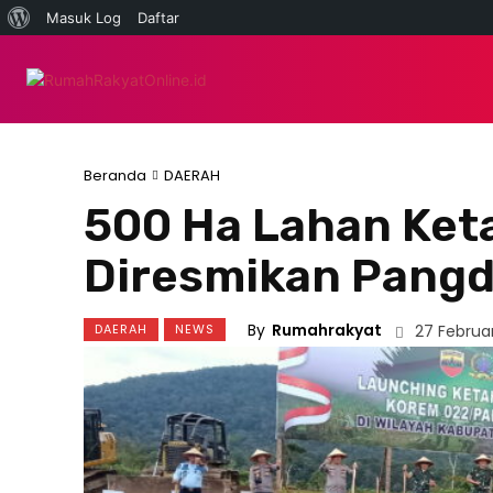
Tentang
Masuk Log
Daftar
WordPress
NEWS
HUKUM &
Beranda
DAERAH
500 Ha Lahan Ke
Diresmikan Pang
By
Rumahrakyat
DAERAH
NEWS
27 Februa