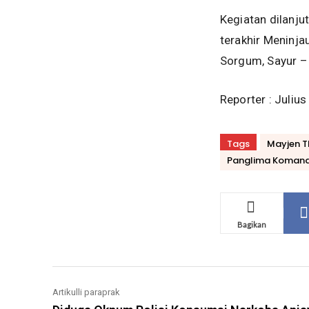
Kegiatan dilanj
terakhir Meninja
Sorgum, Sayur –
Reporter : Juliu
Tags
Mayjen T
Panglima Komando
Bagikan
Artikulli paraprak