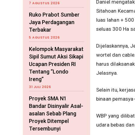
Daniel mengataka
7 AGUSTUS 2026
Sitahoan Kecama
Ruko Prabot Sumber
luas lahan + 500
Jaya Perdagangan
seluas 300 Ha s
Terbakar
5 AGUSTUS 2026
Dijelaskannya, J
Kelompok Masyarakat
wortel dan cable.
Sipil Sumut Aksi Sikapi
Ucapan Presiden RI
harus dilaksana
Tentang “Londo
Jelasnya.
Ireng”
31 JULI 2026
Selain itu, kerj
Proyek SMA N1
binaan pemasya-
Bandar Disinyalir Asal-
asalan Sebab Plang
WBP yang diliba
Proyek Ditempel
udara bebas dan 
Tersembunyi