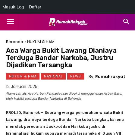
Masuk Log
Daftar
Beranda
HUKUM & HAM
Aca Warga Bukit Lawang Dianiaya
Terduga Bandar Narkoba, Justru
Dijadikan Tersangka
By
Rumahrakyat
HUKUM & HAM
NASIONAL
NEWS
12 Januari 2025
Alamsyah als Aca Korban Penganiayaan dipukul menggunakan Asbak Batu,
oleh Habibi terduga Bandar Narkoba di Bahorok
RROL.ID, Bahorok – Seorang warga perumahan wisata Bukit
Lawang, di aniaya terduga Bandar Narkoba Langkat, karena
menolak peredaran Jackpot dan Narkoba justru di
kriminaliasi hukum supaya menjadi tersangka di Dusun VII