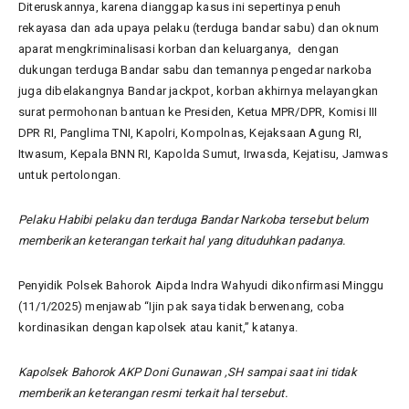
Diteruskannya, karena dianggap kasus ini sepertinya penuh
rekayasa dan ada upaya pelaku (terduga bandar sabu) dan oknum
aparat mengkriminalisasi korban dan keluarganya, dengan
dukungan terduga Bandar sabu dan temannya pengedar narkoba
juga dibelakangnya Bandar jackpot, korban akhirnya melayangkan
surat permohonan bantuan ke Presiden, Ketua MPR/DPR, Komisi III
DPR RI, Panglima TNI, Kapolri, Kompolnas, Kejaksaan Agung RI,
Itwasum, Kepala BNN RI, Kapolda Sumut, Irwasda, Kejatisu, Jamwas
untuk pertolongan.
Pelaku Habibi pelaku dan terduga Bandar Narkoba tersebut belum
memberikan keterangan terkait hal yang dituduhkan padanya.
Penyidik Polsek Bahorok Aipda Indra Wahyudi dikonfirmasi Minggu
(11/1/2025) menjawab “Ijin pak saya tidak berwenang, coba
kordinasikan dengan kapolsek atau kanit,” katanya.
Kapolsek Bahorok AKP Doni Gunawan ,SH sampai saat ini tidak
memberikan keterangan resmi terkait hal tersebut.