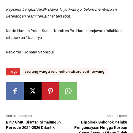
Kapolres Langkat AKBP David Triyo Prasojo, belum memberikan
keterangan resmi terkait hal tersebut.
Kabid Humas Polda Sumut Kombes Pol Hadi, menjawab “silahkan
dilaporkan,” katanya.
Reporter : Johnny Sitompul
Tags
Seorang warga perumahan wisata Bukit Lawang
Artikulli paraprak
Artikulli tjetër
BPC GMKI Siantar-Simalungun
Dipolsek Bahorok Pelaku
Periode 2024-2026 Dilantik
Penganiayaan Hingga Korban
Cacat Seumur Hidup Tidak