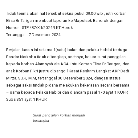
Tidak terima akan hal tersebut sekira pukul 09.00 wib , istri korban
Elisa Br Tarigan membuat laporan ke Mapolsek Bahorok dengan
Nomor : STPl/87/XII/2024/LKT.Horok
Tertanggal : 7 Desember 2024.
Berjalan kasus ini selama 1(satu) bulan dan pelaku Habibi terduga
Bandar Narkoba tidak ditangkap, anehnya, keluar surat panggilan
kepada korban Alamsyah als ACA, istri Korban Elisa Br Tarigan, dan
anak Korban Fikri justru dipanggil Kasat Reskrim Langkat AKP Dedi
Mirza, S.I.K, M.M, tertanggal 30 Desember 2024, dengan status
sebagai saksi tindak pidana melakukan kekerasan secara bersama
– sama kepada Pelaku Habibi dan diancam pasal 170 ayat 1 KUHP,
Subs 351 ayat 1 KHUP.
Surat panggilan korban menjadi
tersangka