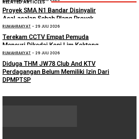
RELATED ARTICLES
Proyek SMA N1 Bandar Disinyalir
Asal-asalan Sebab Plang Proyek
Ditempel Tersembunyi
RUMAHRAKYAT
-
29 JULI 2026
Terekam CCTV Empat Pemuda
Mencuri Dikedai Kopi Lim Koktong
Perdagangan
RUMAHRAKYAT
-
29 JULI 2026
Diduga THM JW78 Club And KTV
Perdagangan Belum Memiliki Izin Dari
DPMPTSP