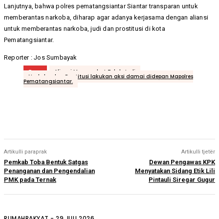
Lanjutnya, bahwa polres pematangsiantar Siantar transparan untuk
memberantas narkoba, diharap agar adanya kerjasama dengan aliansi
untuk memberantas narkoba, judi dan prostitusi di kota
Pematangsiantar.
Reporter : Jos Sumbayak
Tags
Aliansi Masyarakat Tolak Judi
Narkoba dan Prostitusi lakukan aksi damai didepan Mapolres
Pematangsiantar.
Artikulli paraprak
Artikulli tjetër
Pemkab Toba Bentuk Satgas
Dewan Pengawas KPK
Penanganan dan Pengendalian
Menyatakan Sidang Etik Lili
PMK pada Ternak
Pintauli Siregar Gugur
RUMAHRAKYAT
-
29 JULI 2026