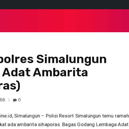
 HAM
NASIONAL
POLITIK
DAERAH
TRAVEL
polres Simalungun
 Adat Ambarita
ras)
366
0
ne.id, Simalungun – Polisi Resort Simalungun temu ramah
at ada ambarita sihaporas. Bagas Godang Lembaga Adat