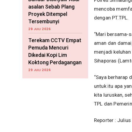
Polres Simalung
asalan Sebab Plang
mencoba memfasi
Proyek Ditempel
dengan PT.TPL.
Tersembunyi
29 JULI 2026
“Mari bersama-s
Terekam CCTV Empat
aman dan damai,
Pemuda Mencuri
menjadi keluhan 
Dikedai Kopi Lim
Sihaporas (Lamto
Koktong Perdagangan
29 JULI 2026
“Saya berharap d
untuk itu apa ya
kita luruskan, 
TPL dan Pemerin
Reporter : Juliu