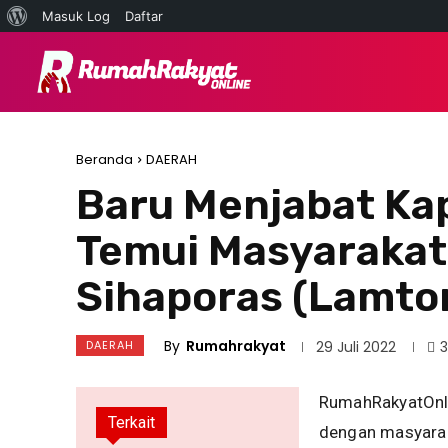
Tentang
Masuk Log
Daftar
WordPress
NEWS
HUKUM &
Beranda
DAERAH
Baru Menjabat Ka
Temui Masyarakat
Sihaporas (Lamto
By
Rumahrakyat
DAERAH
29 Juli 2022
RumahRakyatOnli
Terkait
dengan masyarak