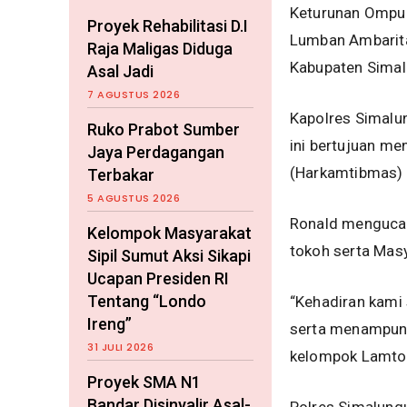
Keturunan Ompun
Proyek Rehabilitasi D.I
Lumban Ambarit
Raja Maligas Diduga
Kabupaten Sima
Asal Jadi
7 AGUSTUS 2026
Kapolres Simalu
Ruko Prabot Sumber
ini bertujuan m
Jaya Perdagangan
(Harkamtibmas) 
Terbakar
5 AGUSTUS 2026
Ronald mengucap
Kelompok Masyarakat
tokoh serta Mas
Sipil Sumut Aksi Sikapi
Ucapan Presiden RI
Tentang “Londo
“Kehadiran kami
Ireng”
serta menampung
31 JULI 2026
kelompok Lamtora
Proyek SMA N1
Bandar Disinyalir Asal-