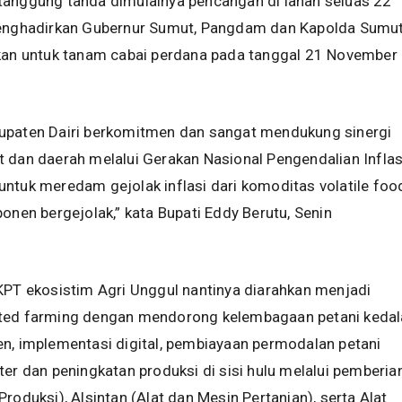
tanggung tanda dimulainya pencangan di lahan seluas 22
menghadirkan Gubernur Sumut, Pangdam dan Kapolda Sumut
nkan untuk tanam cabai perdana pada tanggal 21 November
upaten Dairi berkomitmen dan sangat mendukung sinergi
 dan daerah melalui Gerakan Nasional Pengendalian Inflas
ntuk meredam gejolak inflasi dari komoditas volatile foo
ponen bergejolak,” kata Bupati Eddy Berutu, Senin
KPT ekosistim Agri Unggul nantinya diarahkan menjadi
ted farming dengan mendorong kelembagaan petani keda
n, implementasi digital, pembiayaan permodalan petani
ter dan peningkatan produksi di sisi hulu melalui pemberia
roduksi), Alsintan (Alat dan Mesin Pertanian), serta Alat