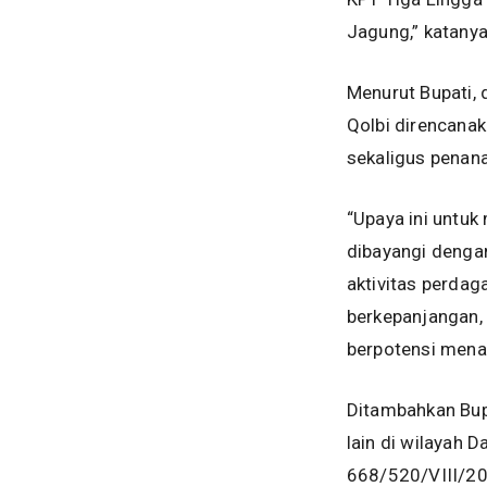
Jagung,” katanya
Menurut Bupati, 
Qolbi direncanak
sekaligus penan
“Upaya ini untu
dibayangi denga
aktivitas perdag
berkepanjangan, 
berpotensi mena
Ditambahkan Bup
lain di wilayah 
668/520/VIII/20