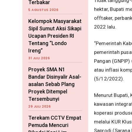
Tidak tanggung-
Terbakar
hektar, Bupati 
5 AGUSTUS 2026
offtaker, perba
Kelompok Masyarakat
2022 lalu.
Sipil Sumut Aksi Sikapi
Ucapan Presiden RI
Tentang “Londo
“Pemerintah Kab
Ireng”
pemerintah pusat
31 JULI 2026
Pangan (GNPIP) u
Proyek SMA N1
atau inflasi kom
Bandar Disinyalir Asal-
(5/12/2022).
asalan Sebab Plang
Proyek Ditempel
Menurut Bupati, 
Tersembunyi
kawasan integra
29 JULI 2026
koperasi produse
Terekam CCTV Empat
melalui KUR Klus
Pemuda Mencuri
Saprodi (Sarana P