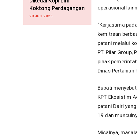
Dikedai Kopi Lim
operasional lain
Koktong Perdagangan
29 JULI 2026
“Kerjasama pada 
kemitraan berbas
petani melalui k
PT. Pilar Group,
pihak pemerintah
Dinas Pertanian 
Bupati menyebut 
KPT Ekosistim A
petani Dairi yan
19 dan munculnya
Misalnya, masala