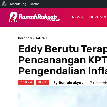
Tentang
Masuk Log
Daftar
WordPress
NEWS
HUKUM &
Beranda
DAERAH
Eddy Berutu Terap
Pencanangan KPT
Pengendalian Infl
By
Rumahrakyat
DAERAH
NEWS
7 Desemb