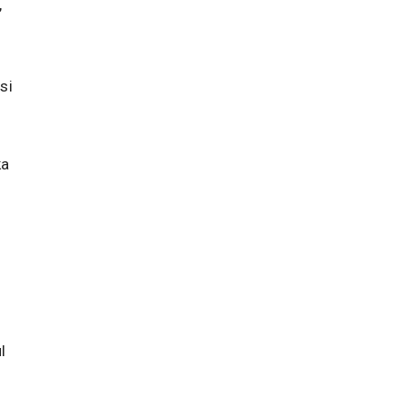
,
si
ka
l