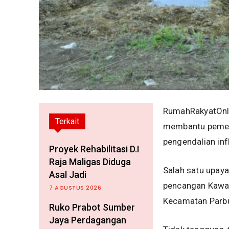
RumahRakyatOnlin
Terkait
membantu pemeri
pengendalian infl
Proyek Rehabilitasi D.I
Raja Maligas Diduga
Salah satu upay
Asal Jadi
pencangan Kawas
7 AGUSTUS 2026
Kecamatan Parbu
Ruko Prabot Sumber
Jaya Perdagangan