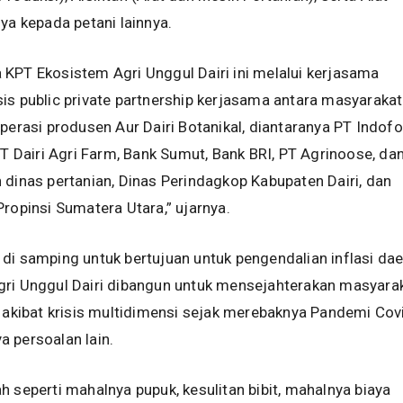
nya kepada petani lainnya.
KPT Ekosistem Agri Unggul Dairi ini melalui kerjasama
is public private partnership kerjasama antara masyarakat
operasi produsen Aur Dairi Botanikal, diantaranya PT Indof
 PT Dairi Agri Farm, Bank Sumut, Bank BRI, PT Agrinoose, da
 dinas pertanian, Dinas Perindagkop Kabupaten Dairi, dan
Propinsi Sumatera Utara,” ujarnya.
di samping untuk bertujuan untuk pengendalian inflasi da
gri Unggul Dairi dibangun untuk mensejahterakan masyara
g akibat krisis multidimensi sejak merebaknya Pandemi Cov
 persoalan lain.
h seperti mahalnya pupuk, kesulitan bibit, mahalnya biaya