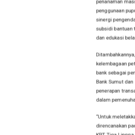
penanaman massal
penggunaan pupu
sinergi pengenda
subsidi bantuan 
dan edukasi belan
Ditambahkannya,
kelembagaan peta
bank sebagai pe
Bank Sumut dan 
penerapan transa
dalam pemenuhan
“Untuk meletakk
direncanakan pa
KPT Tiga Lingga