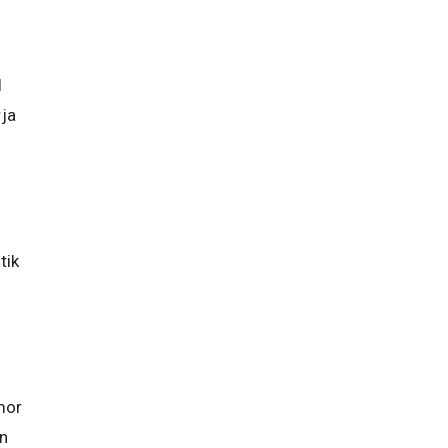
l
rja
tik
mor
n