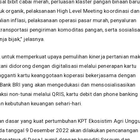
 bibit cabai merah, perluasan klaster pangan binaan baru
k organik, pelaksanaan High Level Meeting koordinasi dan
lian inflasi, pelaksanaan operasi pasar murah, penyaluran
transportasi pengiriman komoditas pangan, serta sosialisa
ja bijak,” jelasnya.
 untuk memperkuat upaya pemulihan kinerja pertanian ma
ni didorong dengan digitalisasi melalui penerapan kartu
ngganti kartu keanggotaan koperasi bekerjasama dengan
Bank BRI yang akan mengedukasi dan mensosialisasikan
ksi non-tunai melalui QRIS, kartu debit dan phone banking
 kebutuhan keuangan sehari-hari.
an dasar yang kuat pertumbuhan KPT Ekosistim Agri Unggu
da tanggal 9 Desember 2022 akan dilakukan pencanangan
 tepatnya di Desa Laumil dengan komoditi Sorgum dan