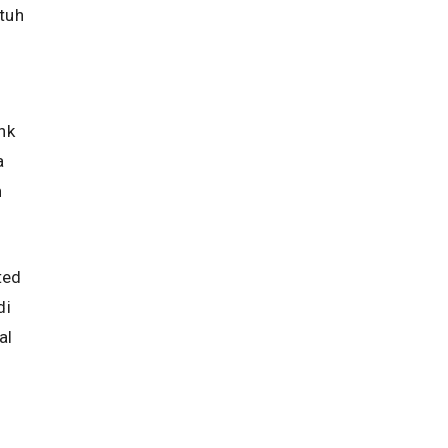
tuh
nk
a
n
ted
di
al