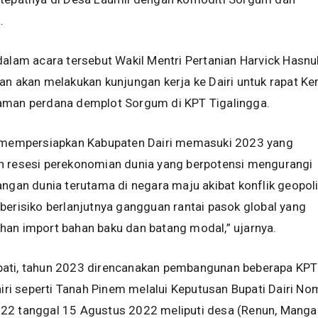
.
dalam acara tersebut Wakil Mentri Pertanian Harvick Hasnu
an akan melakukan kunjungan kerja ke Dairi untuk rapat Ke
aman perdana demplot Sorgum di KPT Tigalingga.
k mempersiapkan Kabupaten Dairi memasuki 2023 yang
n resesi perekonomian dunia yang berpotensi mengurangi
angan dunia terutama di negara maju akibat konflik geopoli
berisiko berlanjutnya gangguan rantai pasok global yang
han import bahan baku dan batang modal,” ujarnya.
ati, tahun 2023 direncanakan pembangunan beberapa KPT
Dairi seperti Tanah Pinem melalui Keputusan Bupati Dairi No
22 tanggal 15 Agustus 2022 meliputi desa (Renun, Manga