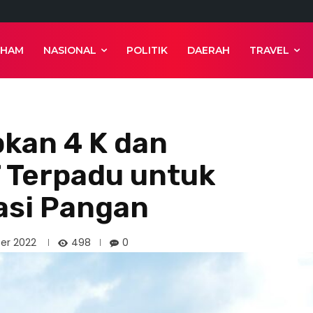
 HAM
NASIONAL
POLITIK
DAERAH
TRAVEL
kan 4 K dan
 Terpadu untuk
asi Pangan
498
er 2022
0