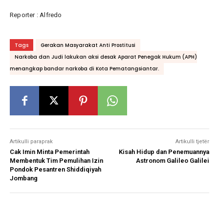
Reporter : Alfredo
Tags
Gerakan Masyarakat Anti Prostitusi
Narkoba dan Judi lakukan aksi desak Aparat Penegak Hukum (APH)
menangkap bandar narkoba di Kota Pematangsiantar.
Artikulli paraprak
Artikulli tjetër
Cak Imin Minta Pemerintah
Kisah Hidup dan Penemuannya
Membentuk Tim Pemulihan Izin
Astronom Galileo Galilei
Pondok Pesantren Shiddiqiyah
Jombang