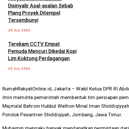
Disinyalir Asal-asalan Sebab
Plang Proyek Ditempel
Tersembunyi
29 JULI 2026
Terekam CCTV Empat
Pemuda Mencuri Dikedai Kopi
Lim Koktong Perdagangan
29 JULI 2026
RumahRakyatOnline.id, Jakarta – Wakil Ketua DPR RI Abdu
Imin meminta pemerintah membentuk tim persiapan pemu
Majma’al Bahroin Hubbul Wathon Minal Iman Shiddiqiyyah
Pondok Pesantren Shiddiqiyah, Jombang, Jawa Timur.
Muhaimin mengaku banyak mendapatkan permintaan dari p