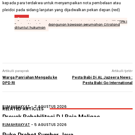
kepada para terdakwa untuk menyampaikan nota pembelaan atau
pleidoi pada sidang lanjutan yang dijadwalkan pekan depan.(red)
Tags
Empat terdakwa kasus dugaan korupsi penjualan aset milik PTPN I
Regional I untuk pembangunan kawasan perumahan Citraland
dituntut hukuman
Artikulli paraprak
Artikulli tjetër
Warga Panriahan Mengadu ke
Pesta Babi Di AL Jazeera News :
DPD RI
Pesta Babi Go International
RUMAHRAKYAT
-
7 AGUSTUS 2026
RELATED ARTICLES
Proyek Rehabilitasi D.I Raja Maligas
Diduga Asal Jadi
RUMAHRAKYAT
-
5 AGUSTUS 2026