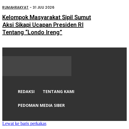
Ruko Prabot Sumber Jaya
Perdagangan Terbakar
RUMAHRAKYAT
-
31 JULI 2026
Kelompok Masyarakat Sipil Sumut
Aksi Sikapi Ucapan Presiden RI
Tentang “Londo Ireng”
REDAKSI
TENTANG KAMI
PEDOMAN MEDIA SIBER
Lewat ke baris perkakas