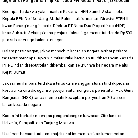
digelar di Pengadilan Tipikor pada PN Medan, Rabu (13/5/2026).
Keempat terdakwa yakni mantan Kakanwil BPN Sumut Askani, eks
Kepala BPN Deli Serdang Abdul Rahim Lubis, mantan Direktur PTPN II
Irwan Perangin-angin, serta Direktur PT Nusa Dua Propertindo (NDP)
Iman Subakti. Selain pidana penjara, jaksa juga menuntut denda Rp500
juta subsider tiga bulan kurungan.
Dalam persidangan, jaksa menyebut kerugian negara akibat perkara
tersebut mencapai Rp263,4 miliar. Nilai kerugian itu dibebankan kepada
PT NDP dan disebut telah dikembalikan seluruhnya ke negara melalui
Kejati Sumut.
Jaksa menilai para terdakwa terbukti melanggar aturan tindak pidana
korupsi karena diduga menyetujui serta mengurus penerbitan Hak Guna
Bangunan (HGB) tanpa memenuhi kewajiban penyerahan 20 persen
lahan kepada negara.
Kasus ini berkaitan dengan pengembangan kawasan Citraland di
Helvetia, Sampali, dan Tanjung Morawa.
Usai pembacaan tuntutan, majelis hakim memberikan kesempatan