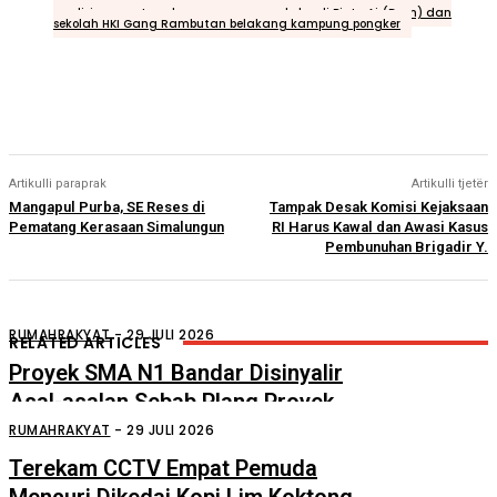
Tags
polisi segera tangkap pengguna narkoba di Pintu Air(Dam) dan
sekolah HKI Gang Rambutan belakang kampung pongker
Artikulli paraprak
Artikulli tjetër
Mangapul Purba, SE Reses di
Tampak Desak Komisi Kejaksaan
Pematang Kerasaan Simalungun
RI Harus Kawal dan Awasi Kasus
Pembunuhan Brigadir Y.
RUMAHRAKYAT
-
29 JULI 2026
RELATED ARTICLES
Proyek SMA N1 Bandar Disinyalir
Asal-asalan Sebab Plang Proyek
Ditempel Tersembunyi
RUMAHRAKYAT
-
29 JULI 2026
Terekam CCTV Empat Pemuda