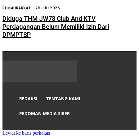
Mencuri Dikedai Kopi Lim Koktong
Perdagangan
RUMAHRAKYAT
-
29 JULI 2026
Diduga THM JW78 Club And KTV
Perdagangan Belum Memiliki Izin Dari
DPMPTSP
REDAKSI
TENTANG KAMI
PEDOMAN MEDIA SIBER
Lewat ke baris perkakas