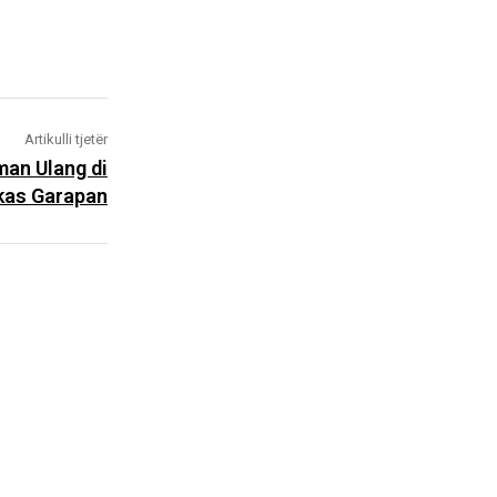
Artikulli tjetër
an Ulang di
kas Garapan