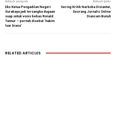
Artikulli paraprak
Artikulli tjetër
Eks Ketua Pengadilan Negeri
Sering Kritik Narkoba Disiantar,
Surabaya jadi tersangka dugaan
Seorang Jurnalis Online
suap untuk vonis bebas Ronald
Diancam Bunuh
Tannur – pernah disebut ‘hakim
luar biasa’
RELATED ARTICLES