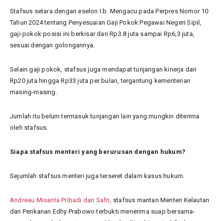
Stafsus setara dengan eselon I.b. Mengacu pada Perpres Nomor 10
Tahun 2024 tentang Penyesuaian Gaji Pokok Pegawai Negeri Sipil,
gaji pokok posisi ini berkisar dari Rp3.8 juta sampai Rp6,3 juta,
sesuai dengan golongannya.
Selain gaji pokok, stafsus juga mendapat tunjangan kinerja dari
Rp20 juta hingga Rp33 juta per bulan, tergantung kementerian
masing-masing.
Jumlah itu belum termasuk tunjangan lain yang mungkin diterima
oleh stafsus.
Siapa stafsus menteri yang berurusan dengan hukum?
Sejumlah stafsus menteri juga terseret dalam kasus hukum.
Andreau Misanta Pribadi dan Safri,
stafsus mantan Menteri Kelautan
dan Perikanan Edhy Prabowo terbukti menerima suap bersama-