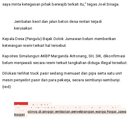
saya minta ketegasan pihak berwajib terkait itu,” tegas Joel Sinaga.
Jembatan kecil dan jalan beton desa rentan terjadi
kerusakan
Kepala Desa (Pangulu) Bajak Dolok Jumawan belum memberikan
keterangan resmi terkait hal tersebut.
Kapolres Simalungun AKBP Marganda Aritonang, SH, SIK, dikonfirmasi
belum menjawab secara resmi terkait tangkahan diduga illegal tersebut.
Dilokasi terlihat truck pasir sedang memuaat dan pipa serta satu unit
mesin penyedot pasir dan para pekerja, secara sembunyi-sembunyi.
(red)
Tags
Baja Dolok
Masyarakat Bajak Dolok minta tangkahan galian C penyedotan
pasir tepatnya di pinggir jembatan penyebrangan warga Pagar Jawa
Nagori