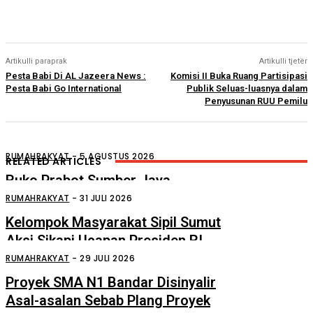
Artikulli paraprak
Artikulli tjetër
Pesta Babi Di AL Jazeera News :
Komisi II Buka Ruang Partisipasi
Pesta Babi Go International
Publik Seluas-luasnya dalam
Penyusunan RUU Pemilu
RUMAHRAKYAT
-
5 AGUSTUS 2026
RELATED ARTICLES
Ruko Prabot Sumber Jaya
Perdagangan Terbakar
RUMAHRAKYAT
-
31 JULI 2026
Kelompok Masyarakat Sipil Sumut
Aksi Sikapi Ucapan Presiden RI
Tentang “Londo Ireng”
RUMAHRAKYAT
-
29 JULI 2026
Proyek SMA N1 Bandar Disinyalir
Asal-asalan Sebab Plang Proyek