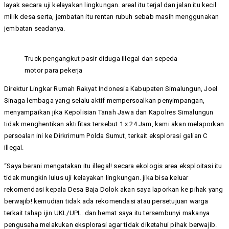
layak secara uji kelayakan lingkungan. areal itu terjal dan jalan itu kecil
milik desa serta, jembatan itu rentan rubuh sebab masih menggunakan
jembatan seadanya.
Truck pengangkut pasir diduga illegal dan sepeda
motor para pekerja
Direktur Lingkar Rumah Rakyat Indonesia Kabupaten Simalungun, Joel
Sinaga lembaga yang selalu aktif mempersoalkan penyimpangan,
menyampaikan jika Kepolisian Tanah Jawa dan Kapolres Simalungun
tidak menghentikan aktifitas tersebut 1 x 24 Jam, kami akan melaporkan
persoalan ini ke Dirkrimum Polda Sumut, terkait eksplorasi galian C
illegal.
“Saya berani mengatakan itu illegal! secara ekologis area eksploitasi itu
tidak mungkin lulus uji kelayakan lingkungan. jika bisa keluar
rekomendasi kepala Desa Baja Dolok akan saya laporkan ke pihak yang
berwajib! kemudian tidak ada rekomendasi atau persetujuan warga
terkait tahap ijin UKL/UPL. dan hemat saya itu tersembunyi makanya
pengusaha melakukan eksplorasi agar tidak diketahui pihak berwajib.